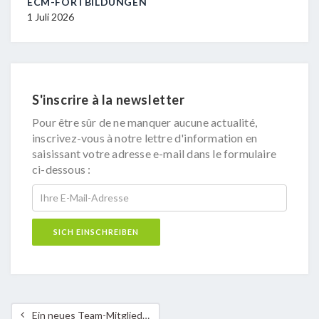
ECM-FORTBILDUNGEN
29 J
1 Juli 2026
S'inscrire à la newsletter
Pour être sûr de ne manquer aucune actualité,
inscrivez-vous à notre lettre d'information en
saisissant votre adresse e-mail dans le formulaire
ci-dessous :
Ein neues Team-Mitglied bei der ASTM