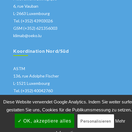
6, rue Vauban
L-2663 Luxembourg
Tel. (+352) 43903026
GSM (+352) 621356003
klimab@oeko.lu
Koordination Nord/Süd
ASTM
136, rue Adolphe Fischer
L-1521 Luxembourg
Tel. (+352) 40042760
klima@astm.lu
Diese Website verwendet Google Analytics. Indem Sie weiter surfe
gestatten Sie uns, Cookies für die Publikumsmessung zu setzen.
✓ OK, akzeptiere alles
Mehr
Personalisieren
Copyrights 2018 All Rights Reserved
Klimabuendnis
|