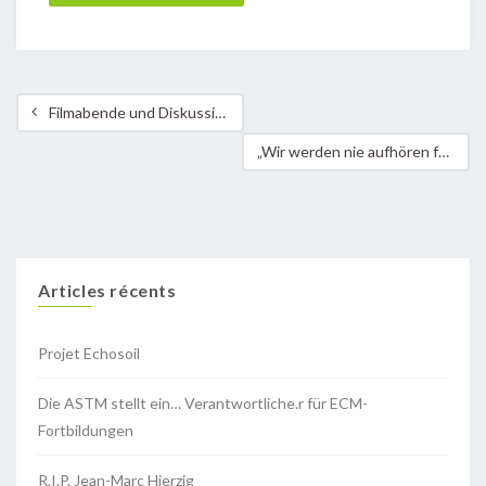
Filmabende und Diskussionen mit Schülern rund um den Belo Monte-Staudamm in Brasilien
„Wir werden nie aufhören für Gerechtigkeit zu arbeiten“ Ermordung von ASTM-Partner Ben Ramos auf den Philippinen
Articles récents
Projet Echosoil
Die ASTM stellt ein… Verantwortliche.r für ECM-
Fortbildungen
R.I.P. Jean-Marc Hierzig