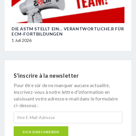
DIE ASTM STELLT EIN… VERANTWORTLICHE.R FÜR
R.I.
ECM-FORTBILDUNGEN
29 J
1 Juli 2026
S'inscrire à la newsletter
Pour être sûr de ne manquer aucune actualité,
inscrivez-vous à notre lettre d'information en
saisissant votre adresse e-mail dans le formulaire
ci-dessous :