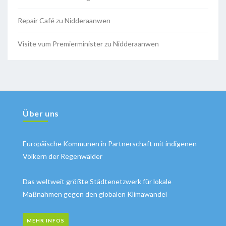
Repair Café zu Nidderaanwen
Visite vum Premierminister zu Nidderaanwen
Über uns
Europäische Kommunen in Partnerschaft mit indigenen
Völkern der Regenwälder
Das weltweit größte Städtenetzwerk für lokale
Maßnahmen gegen den globalen Klimawandel
MEHR INFOS