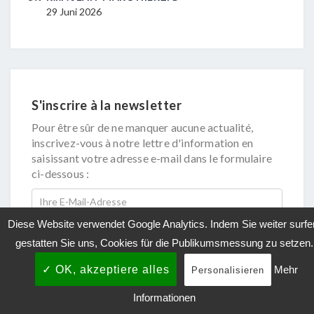
29 Juni 2026
16 J
S'inscrire à la newsletter
Pour être sûr de ne manquer aucune actualité,
inscrivez-vous à notre lettre d'information en
saisissant votre adresse e-mail dans le formulaire
ci-dessous :
Diese Website verwendet Google Analytics. Indem Sie weiter surfe
gestatten Sie uns, Cookies für die Publikumsmessung zu setzen.
✓ OK, akzeptiere alles
Mehr
Personalisieren
Informationen