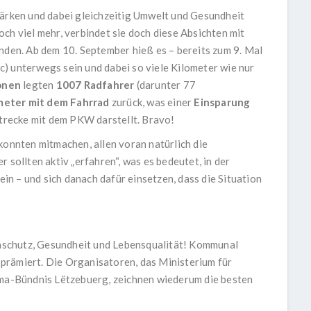
tärken und dabei gleichzeitig Umwelt und Gesundheit
ch viel mehr, verbindet sie doch diese Absichten mit
en. Ab dem 10. September hieß es – bereits zum 9. Mal
) unterwegs sein und dabei so viele Kilometer wie nur
onen
legten
1007 Radfahrer
(darunter 77
meter mit dem Fahrrad
zurück, was einer
Einsparung
trecke mit dem PKW darstellt. Bravo!
konnten mitmachen, allen voran natürlich die
 sollten aktiv „erfahren“, was es bedeutet, in der
n – und sich danach dafür einsetzen, dass die Situation
schutz, Gesundheit und Lebensqualität! Kommunal
prämiert. Die Organisatoren, das Ministerium für
ima-Bündnis Lëtzebuerg, zeichnen wiederum die besten