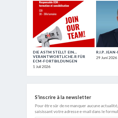
OIL
DIE ASTM STELLT EIN…
R.I.P. JEA
VERANTWORTLICHE.R FÜR
29 Juni 2026
ECM-FORTBILDUNGEN
1 Juli 2026
S'inscrire à la newsletter
Pour être sûr de ne manquer aucune actualité,
saisissant votre adresse e-mail dans le formul