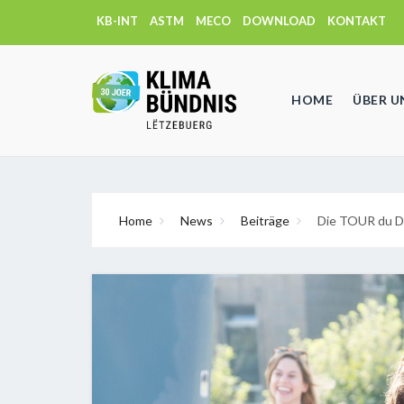
KB-INT
ASTM
MECO
DOWNLOAD
KONTAKT
HOME
ÜBER U
Home
News
Beiträge
Die TOUR du D