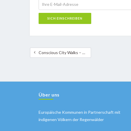
Conscious City Walks – Gemeng Suessem
Über uns
Europäische Kommunen in Partnerschaft mit
indigenen Völkern der Regenwälder