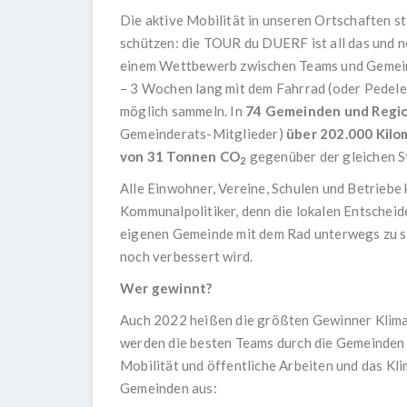
Die aktive Mobilität in unseren Ortschaften s
schützen: die TOUR du DUERF ist all das und no
einem Wettbewerb zwischen Teams und Gemeind
– 3 Wochen lang mit dem Fahrrad (oder Pedelec
möglich sammeln. In
74 Gemeinden und Regi
Gemeinderats-Mitglieder)
über 202.000 Kilo
von
31 Tonnen CO
gegenüber der gleichen S
2
Alle Einwohner, Vereine, Schulen und Betriebe 
Kommunalpolitiker, denn die lokalen Entscheider
eigenen Gemeinde mit dem Rad unterwegs zu sei
noch verbessert wird.
Wer gewinnt?
Auch 2022 heißen die größten Gewinner Klima
werden die besten Teams durch die Gemeinden 
Mobilität und öffentliche Arbeiten und das Kl
Gemeinden aus: