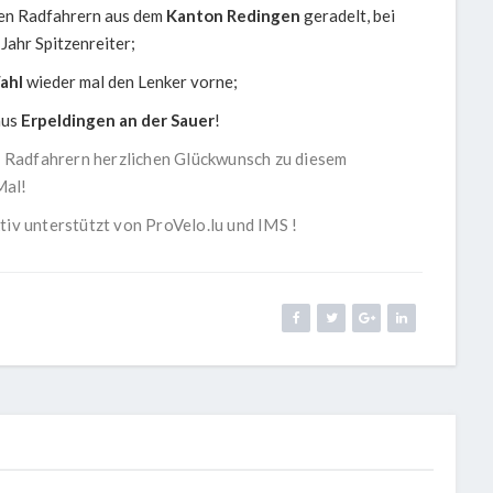
den Radfahrern aus dem
Kanton Redingen
geradelt, bei
Jahr Spitzenreiter;
ahl
wieder mal den Lenker vorne;
aus
Erpeldingen an der Sauer
!
 Radfahrern herzlichen Glückwunsch zu diesem
Mal!
iv unterstützt von
ProVelo.lu
und
IMS
!