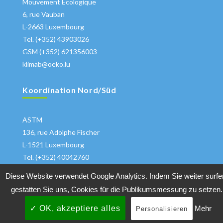
Mouvement Ecologique
6, rue Vauban
L-2663 Luxembourg
Tel. (+352) 43903026
GSM (+352) 621356003
klimab@oeko.lu
Koordination Nord/Süd
ASTM
136, rue Adolphe Fischer
L-1521 Luxembourg
Tel. (+352) 40042760
klima@astm.lu
Diese Website verwendet Google Analytics. Indem Sie weiter surfe
gestatten Sie uns, Cookies für die Publikumsmessung zu setzen.
✓ OK, akzeptiere alles
Mehr
Personalisieren
Copyrights 2018 All Rights Reserved
Klimabuendnis
|