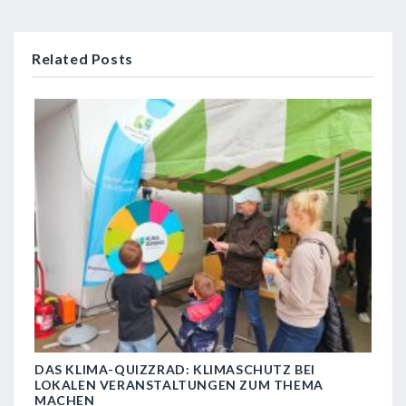
Related Posts
N:
DAS KLIMA-QUIZZRAD: KLIMASCHUTZ BEI
FAC
LOKALEN VERANSTALTUNGEN ZUM THEMA
EXT
MACHEN
RES