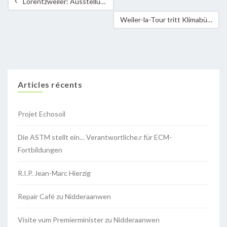
Lorentzweiler: Ausstellung „mir sinn aerdeg“
Weiler-la-Tour tritt Klimabündnis Lëtzebuerg bei !
Articles récents
Projet Echosoil
Die ASTM stellt ein… Verantwortliche.r für ECM-
Fortbildungen
R.I.P. Jean-Marc Hierzig
Repair Café zu Nidderaanwen
Visite vum Premierminister zu Nidderaanwen