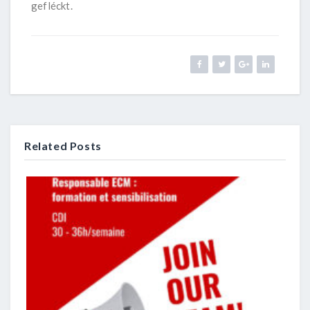
gefléckt.
Related Posts