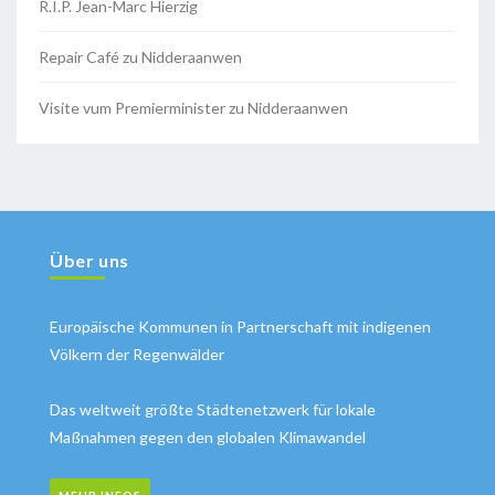
R.I.P. Jean-Marc Hierzig
Repair Café zu Nidderaanwen
Visite vum Premierminister zu Nidderaanwen
Über uns
Europäische Kommunen in Partnerschaft mit indigenen
Völkern der Regenwälder
Das weltweit größte Städtenetzwerk für lokale
Maßnahmen gegen den globalen Klimawandel
MEHR INFOS