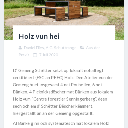
Holz vun hei
Daniel Flies, A.C. Schuttrange
Aus der
Praxis
7 Juli 2020
D’ Gemeng Schëtter setzt op lokaalt nohaltegt
certifiéiert (FSC an PEFC) Holz. Den Atelier vun der
Gemeng huet insgesamt 4 nei Poubellen, 6 nei
Bänken, 4 Picknicksdëscher mat Bänken aus lokalem
Holz vum “Centre forestier Senningerberg”, deen
sech och em d’ Schëtter Bëscher këmmert,
hiergestallt an an der Gemeng opgestallt.
Al Bänke ginn och systematesch mat lokalem Holz