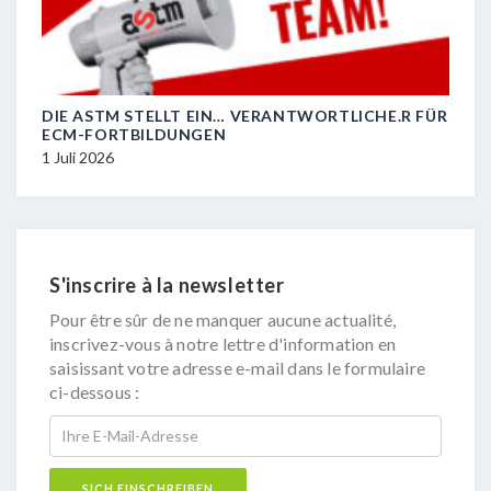
DIE ASTM STELLT EIN… VERANTWORTLICHE.R FÜR
R.I.
ECM-FORTBILDUNGEN
29 J
1 Juli 2026
S'inscrire à la newsletter
Pour être sûr de ne manquer aucune actualité,
inscrivez-vous à notre lettre d'information en
saisissant votre adresse e-mail dans le formulaire
ci-dessous :