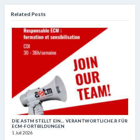
Related Posts
DIE ASTM STELLT EIN… VERANTWORTLICHE.R FÜR
R.I.
ECM-FORTBILDUNGEN
29 J
1 Juli 2026