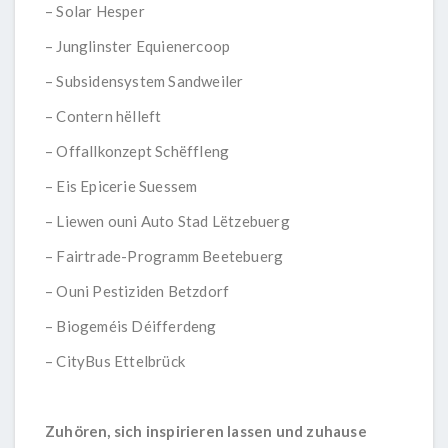
– Solar Hesper
– Junglinster Equienercoop
– Subsidensystem Sandweiler
– Contern hëlleft
– Offallkonzept Schëffleng
– Eis Epicerie Suessem
– Liewen ouni Auto Stad Lëtzebuerg
– Fairtrade-Programm Beetebuerg
– Ouni Pestiziden Betzdorf
– Biogeméis Déifferdeng
– CityBus Ettelbrück
Zuhören, sich inspirieren lassen und zuhause