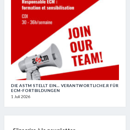
DIE ASTM STELLT EIN… VERANTWORTLICHE.R FÜR
R.I.
ECM-FORTBILDUNGEN
29 J
1 Juli 2026