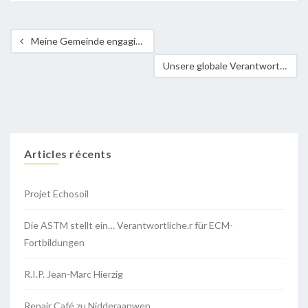
Meine Gemeinde engagiert sich für die Erde
Unsere globale Verantwortung
Articles récents
Projet Echosoil
Die ASTM stellt ein… Verantwortliche.r für ECM-
Fortbildungen
R.I.P. Jean-Marc Hierzig
Repair Café zu Nidderaanwen