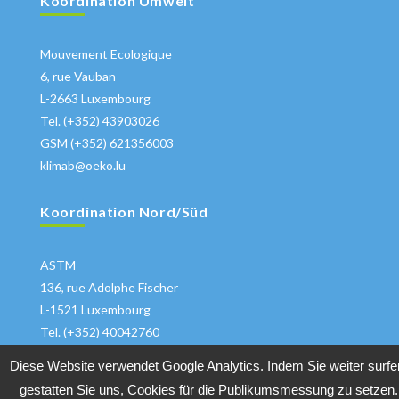
Koordination Umwelt
Mouvement Ecologique
6, rue Vauban
L-2663 Luxembourg
Tel. (+352) 43903026
GSM (+352) 621356003
klimab@oeko.lu
Koordination Nord/Süd
ASTM
136, rue Adolphe Fischer
L-1521 Luxembourg
Tel. (+352) 40042760
klima@astm.lu
Diese Website verwendet Google Analytics. Indem Sie weiter surfe
gestatten Sie uns, Cookies für die Publikumsmessung zu setzen.