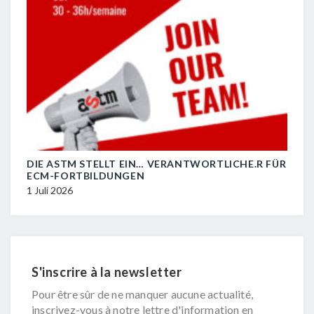
DIE ASTM STELLT EIN… VERANTWORTLICHE.R FÜR
R.I.
ECM-FORTBILDUNGEN
29 J
1 Juli 2026
S'inscrire à la newsletter
Pour être sûr de ne manquer aucune actualité,
inscrivez-vous à notre lettre d'information en