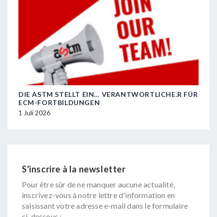
DIE ASTM STELLT EIN… VERANTWORTLICHE.R FÜR
R.I.
ECM-FORTBILDUNGEN
29 J
1 Juli 2026
S'inscrire à la newsletter
Pour être sûr de ne manquer aucune actualité,
inscrivez-vous à notre lettre d'information en
saisissant votre adresse e-mail dans le formulaire
ci-dessous :