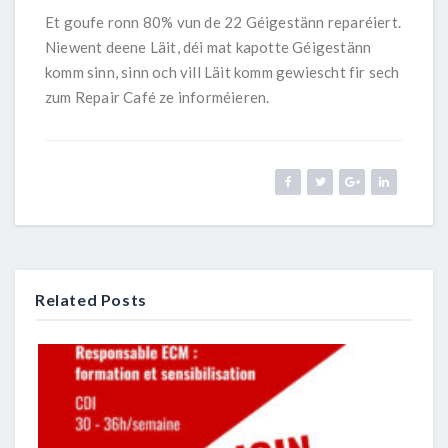
Et goufe ronn 80% vun de 22 Géigestänn reparéiert.
Niewent deene Läit, déi mat kapotte Géigestänn
komm sinn, sinn och vill Läit komm gewiescht fir sech
zum Repair Café ze informéieren.
Related Posts