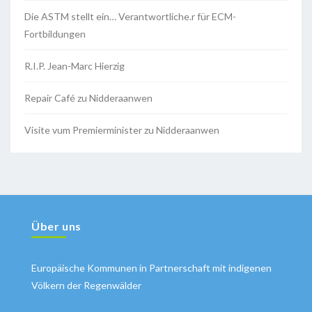
Die ASTM stellt ein… Verantwortliche.r für ECM-
Fortbildungen
R.I.P. Jean-Marc Hierzig
Repair Café zu Nidderaanwen
Visite vum Premierminister zu Nidderaanwen
Über uns
Europäische Kommunen in Partnerschaft mit indigenen
Völkern der Regenwälder