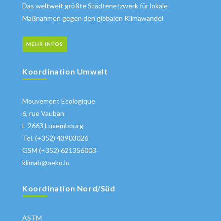
Das weltweit größte Städtenetzwerk für lokale
Maßnahmen gegen den globalen Klimawandel
MEHR INFOS
Koordination Umwelt
Mouvement Ecologique
6, rue Vauban
L-2663 Luxembourg
Tel. (+352) 43903026
GSM (+352) 621356003
klimab@oeko.lu
Koordination Nord/Süd
ASTM