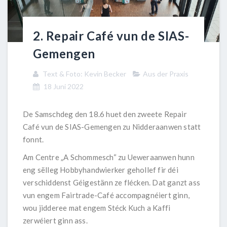
2. Repair Café vun de SIAS-
Gemengen
Text & Foto: Kevin Becker
Aus der Praxis
18 Juni 2022
De Samschdeg den 18.6 huet den zweete Repair
Café vun de SIAS-Gemengen zu Nidderaanwen statt
fonnt.
Am Centre „A Schommesch“ zu Ueweraanwen hunn
eng sëlleg Hobbyhandwierker gehollef fir déi
verschiddenst Géigestänn ze flécken. Dat ganzt ass
vun engem Fairtrade-Café accompagnéiert ginn,
wou jidderee mat engem Stéck Kuch a Kaffi
zerwéiert ginn ass.