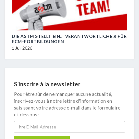
DIE ASTM STELLT EIN… VERANTWORTLICHE.R FÜR
R.I.
ECM-FORTBILDUNGEN
29 J
1 Juli 2026
S'inscrire à la newsletter
Pour être sûr de ne manquer aucune actualité,
inscrivez-vous à notre lettre d'information en
saisissant votre adresse e-mail dans le formulaire
ci-dessous :