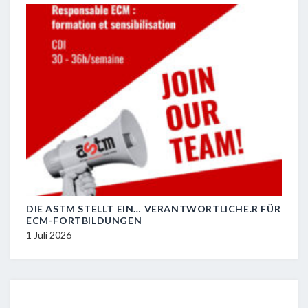
DIE ASTM STELLT EIN… VERANTWORTLICHE.R FÜR
R.I.
ECM-FORTBILDUNGEN
29 J
1 Juli 2026