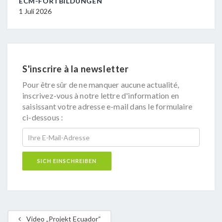
ECM-FORTBILDUNGEN
29 J
1 Juli 2026
S'inscrire à la newsletter
Pour être sûr de ne manquer aucune actualité,
inscrivez-vous à notre lettre d'information en
saisissant votre adresse e-mail dans le formulaire
ci-dessous :
Video „Projekt Ecuador“