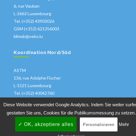
6, rue Vauban
L-2663 Luxembourg
Tel. (+352) 43903026
GSM (+352) 621356003
klimab@oeko.lu
Koordination Nord/Süd
ASTM
136, rue Adolphe Fischer
L-1521 Luxembourg
Tel. (+352) 40042760
klima@astm.lu
Diese Website verwendet Google Analytics. Indem Sie weiter surfe
gestatten Sie uns, Cookies für die Publikumsmessung zu setzen.
✓ OK, akzeptiere alles
Mehr
Personalisieren
Copyrights 2018 All Rights Reserved
Klimabuendnis
|