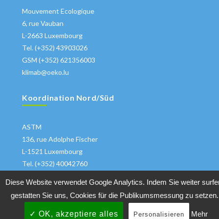
Mouvement Ecologique
6, rue Vauban
L-2663 Luxembourg
Tel. (+352) 43903026
GSM (+352) 621356003
klimab@oeko.lu
Koordination Nord/Süd
ASTM
136, rue Adolphe Fischer
L-1521 Luxembourg
Tel. (+352) 40042760
klima@astm.lu
Diese Website verwendet Google Analytics. Indem Sie weiter surfe
gestatten Sie uns, Cookies für die Publikumsmessung zu setzen.
✓ OK, akzeptiere alles
Mehr
Personalisieren