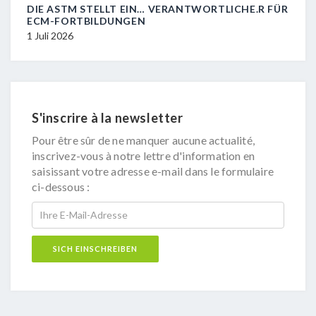
DIE ASTM STELLT EIN… VERANTWORTLICHE.R FÜR
R.I.
ECM-FORTBILDUNGEN
29 J
1 Juli 2026
S'inscrire à la newsletter
Pour être sûr de ne manquer aucune actualité,
inscrivez-vous à notre lettre d'information en
saisissant votre adresse e-mail dans le formulaire
ci-dessous :