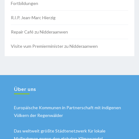
Fortbildungen
R.I.P. Jean-Marc Hierzig
Repair Café zu Nidderaanwen
Visite vum Premierminister zu Nidderaanwen
Über uns
Europäische Kommunen in Partnerschaft mit indigenen
Völkern der Regenwälder
Das weltweit größte Städtenetzwerk für lokale
Maßnahmen gegen den globalen Klimawandel