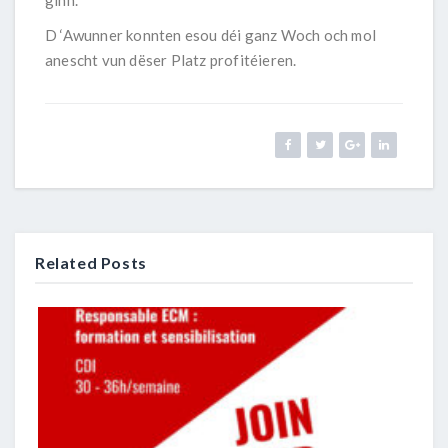
D ‘Awunner konnten esou déi ganz Woch och mol
anescht vun dëser Platz profitéieren.
Related Posts