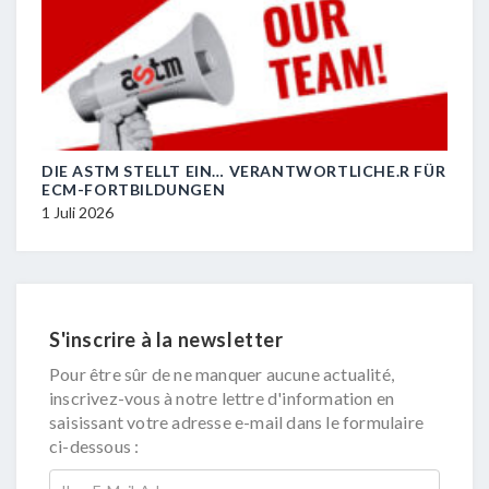
DIE ASTM STELLT EIN… VERANTWORTLICHE.R FÜR
R.I.
ECM-FORTBILDUNGEN
29 J
1 Juli 2026
S'inscrire à la newsletter
Pour être sûr de ne manquer aucune actualité,
inscrivez-vous à notre lettre d'information en
saisissant votre adresse e-mail dans le formulaire
ci-dessous :