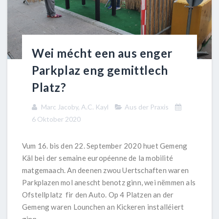
Wei mécht een aus enger
Parkplaz eng gemittlech
Platz?
Marc Jacoby, A.C. Kayl
Aus der Praxis
6 Oktober 2020
Vum 16. bis den 22. September 2020 huet Gemeng
Käl bei der semaine européenne de la mobilité
matgemaach. An deenen zwou Uertschaften waren
Parkplazen mol anescht benotz ginn, wei nëmmen als
Ofstellplatz fir den Auto. Op 4 Platzen an der
Gemeng waren Lounchen an Kickeren installéiert
ginn.