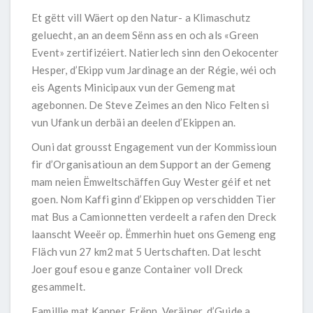
Et gëtt vill Wäert op den Natur- a Klimaschutz
geluecht, an an deem Sënn ass en och als «Green
Event» zertifizéiert. Natierlech sinn den Oekocenter
Hesper, d’Ekipp vum Jardinage an der Régie, wéi och
eis Agents Minicipaux vun der Gemeng mat
agebonnen. De Steve Zeimes an den Nico Felten si
vun Ufank un derbäi an deelen d’Ekippen an.
Ouni dat grousst Engagement vun der Kommissioun
fir d’Organisatioun an dem Support an der Gemeng
mam neien Ëmweltschäffen Guy Wester géif et net
goen. Nom Kaffi ginn d’Ekippen op verschidden Tier
mat Bus a Camionnetten verdeelt a rafen den Dreck
laanscht Weeër op. Ëmmerhin huet ons Gemeng eng
Fläch vun 27 km2 mat 5 Uertschaften. Dat lescht
Joer gouf esou e ganze Container voll Dreck
gesammelt.
Famillje mat Kanner, Frënn, Veräiner, d’Guide a