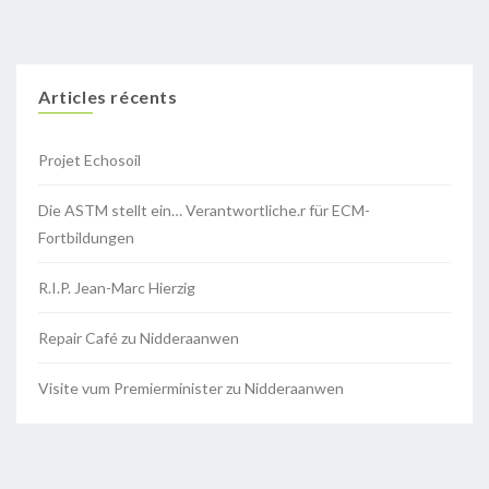
Articles récents
Projet Echosoil
Die ASTM stellt ein… Verantwortliche.r für ECM-
Fortbildungen
R.I.P. Jean-Marc Hierzig
Repair Café zu Nidderaanwen
Visite vum Premierminister zu Nidderaanwen