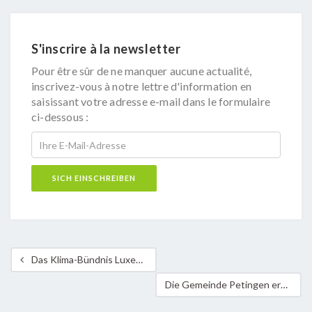
S'inscrire à la newsletter
Pour être sûr de ne manquer aucune actualité,
inscrivez-vous à notre lettre d'information en
saisissant votre adresse e-mail dans le formulaire
ci-dessous :
Das Klima-Bündnis Luxemburg unterbreitet Wirtschafts- und Energieminister Lex Delles seine Forderungen für die nächsten 5 Jahre
Die Gemeinde Petingen erhält Urkunde für langjähriges Engagement im Klimaschutz