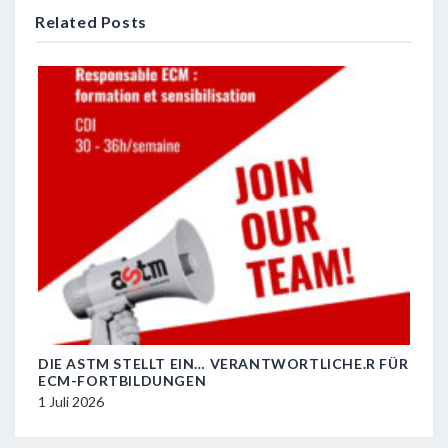
Related Posts
DIE ASTM STELLT EIN… VERANTWORTLICHE.R FÜR
R.I.
ECM-FORTBILDUNGEN
29 J
1 Juli 2026