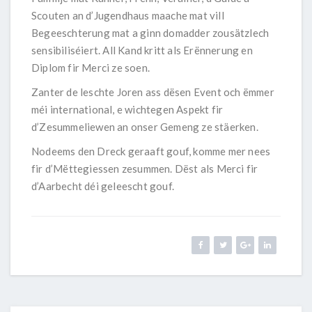
Scouten an d’Jugendhaus maache mat vill
Begeeschterung mat a ginn domadder zousätzlech
sensibiliséiert. All Kand kritt als Erënnerung en
Diplom fir Merci ze soen.
Zanter de leschte Joren ass dësen Event och ëmmer
méi international, e wichtegen Aspekt fir
d’Zesummeliewen an onser Gemeng ze stäerken.
Nodeems den Dreck geraaft gouf, komme mer nees
fir d’Mëttegiessen zesummen. Dëst als Merci fir
d’Aarbecht déi geleescht gouf.