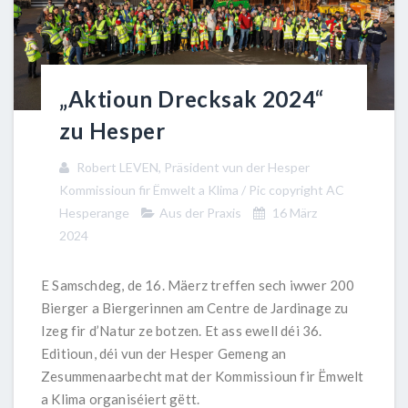
„Aktioun Drecksak 2024“
zu Hesper
Robert LEVEN, Präsident vun der Hesper
Kommissioun fir Ëmwelt a Klima / Pic copyright AC
Hesperange
Aus der Praxis
16 März
2024
E Samschdeg, de 16. Mäerz treffen sech iwwer 200
Bierger a Biergerinnen am Centre de Jardinage zu
Izeg fir d’Natur ze botzen. Et ass ewell déi 36.
Editioun, déi vun der Hesper Gemeng an
Zesummenaarbecht mat der Kommissioun fir Ëmwelt
a Klima organiséiert gëtt.