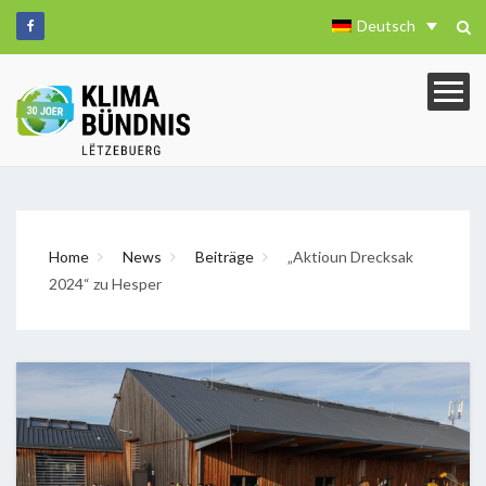
Deutsch
Home
News
Beiträge
„Aktioun Drecksak
2024“ zu Hesper