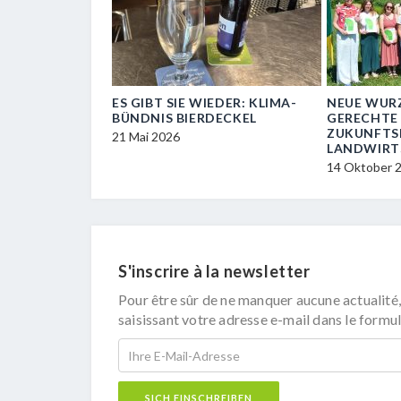
IZZRAD:
ES GIBT SIE WIEDER: KLIMA-
NEUE WURZ
BEI LOKALEN
BÜNDNIS BIERDECKEL
GERECHTE
NGEN ZUM
ZUKUNFTS
21 Mai 2026
N
LANDWIRT
14 Oktober 
S'inscrire à la newsletter
Pour être sûr de ne manquer aucune actualité,
saisissant votre adresse e-mail dans le formul