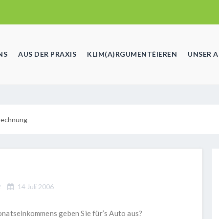
NS
AUS DER PRAXIS
KLIM(A)RGUMENTÉIEREN
UNSER 
rechnung
2
14 Juli 2006
Monatseinkommens geben Sie für’s Auto aus?