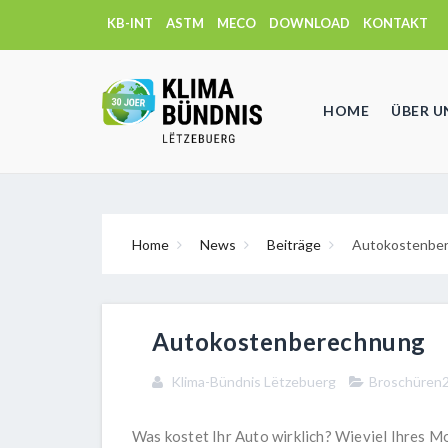
KB-INT
ASTM
MECO
DOWNLOAD
KONTAKT
HOME
ÜBER U
Home
News
Beiträge
Autokostenbe
Autokostenberechnung
Klima-Bündnis Lëtzebuerg
Broschüren
Was kostet Ihr Auto wirklich? Wieviel Ihres 