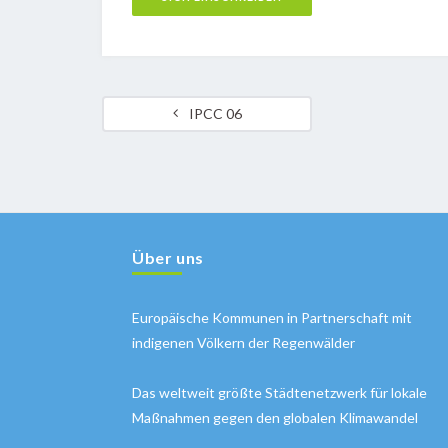
IPCC 06
Über uns
Europäische Kommunen in Partnerschaft mit
indigenen Völkern der Regenwälder
Das weltweit größte Städtenetzwerk für lokale
Maßnahmen gegen den globalen Klimawandel