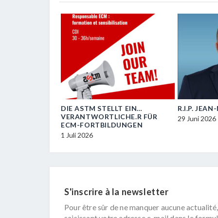
OIL
DIE ASTM STELLT EIN…
R.I.P. JEA
VERANTWORTLICHE.R FÜR
29 Juni 2026
ECM-FORTBILDUNGEN
1 Juli 2026
S'inscrire à la newsletter
Pour être sûr de ne manquer aucune actualité,
saisissant votre adresse e-mail dans le formul