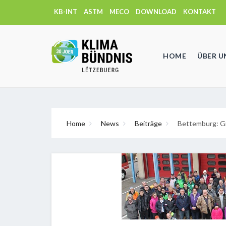
KB-INT
ASTM
MECO
DOWNLOAD
KONTAKT
HOME
ÜBER U
Home
News
Beiträge
Bettemburg: G