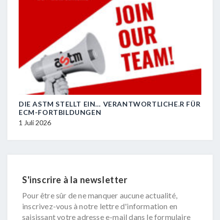
DIE ASTM STELLT EIN… VERANTWORTLICHE.R FÜR
R.I.
ECM-FORTBILDUNGEN
29 J
1 Juli 2026
S'inscrire à la newsletter
Pour être sûr de ne manquer aucune actualité,
inscrivez-vous à notre lettre d'information en
saisissant votre adresse e-mail dans le formulaire