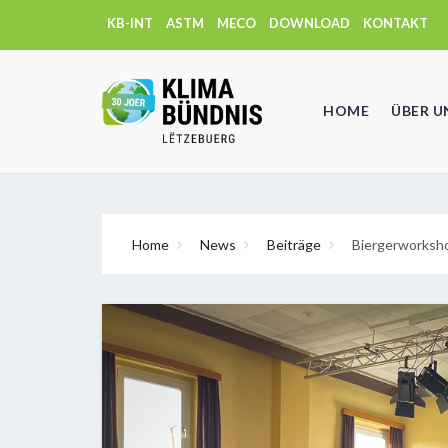
KB-INT
ASTM
MECO
DOWNLOAD
KONTAKT
HOME
ÜBER U
Home
News
Beiträge
Biergerworksho