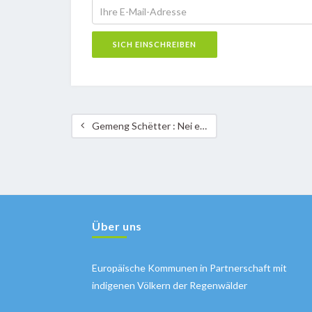
Gemeng Schëtter : Nei energieeffizient Beliichtung fir d’Sportshal 2 an d’Tennisterrainen
Über uns
Europäische Kommunen in Partnerschaft mit
indigenen Völkern der Regenwälder