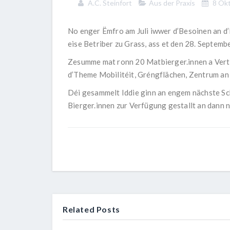
A.C. Steinfort
Aus der Praxis
8 Okt
No enger Ëmfro am Juli iwwer d’Besoinen an d
eise Betriber zu Grass, ass et den 28. Septemb
Zesumme mat ronn 20 Matbierger.innen a Vertr
d’Theme Mobilitéit, Gréngflächen, Zentrum an
Déi gesammelt Iddie ginn an engem nächste Sch
Bierger.innen zur Verfügung gestallt an dann n
Related Posts