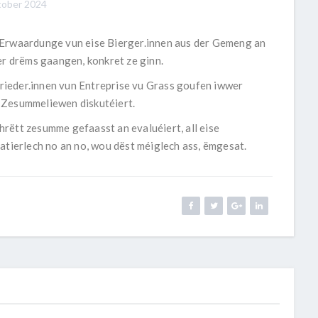
ober 2024
’Erwaardunge vun eise Bierger.innen aus der Gemeng an
er drëms gaangen, konkret ze ginn.
ieder.innen vun Entreprise vu Grass goufen iwwer
 Zesummeliewen diskutéiert.
rëtt zesumme gefaasst an evaluéiert, all eise
atierlech no an no, wou dëst méiglech ass, ëmgesat.