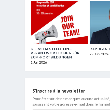
OIL
DIE ASTM STELLT EIN…
R.I.P. JEA
VERANTWORTLICHE.R FÜR
29 Juni 2026
ECM-FORTBILDUNGEN
1 Juli 2026
S'inscrire à la newsletter
Pour être sûr de ne manquer aucune actualité,
saisissant votre adresse e-mail dans le formul