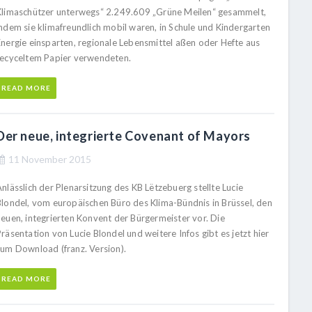
Klimaschützer unterwegs“ 2.249.609 „Grüne Meilen“ gesammelt,
indem sie klimafreundlich mobil waren, in Schule und Kindergarten
Energie einsparten, regionale Lebensmittel aßen oder Hefte aus
recyceltem Papier verwendeten.
READ MORE
Der neue, integrierte Covenant of Mayors
11 November 2015
nlässlich der Plenarsitzung des KB Lëtzebuerg stellte Lucie
Blondel, vom europäischen Büro des Klima-Bündnis in Brüssel, den
neuen, integrierten Konvent der Bürgermeister vor. Die
räsentation von Lucie Blondel und weitere Infos gibt es jetzt hier
zum Download (franz. Version).
READ MORE