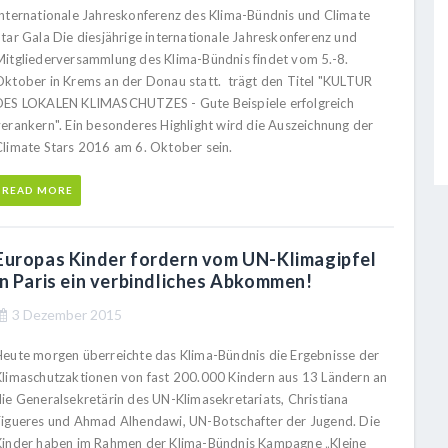
Internationale Jahreskonferenz des Klima-Bündnis und Climate
Star Gala Die diesjährige internationale Jahreskonferenz und
Mitgliederversammlung des Klima-Bündnis findet vom 5.-8.
Oktober in Krems an der Donau statt. trägt den Titel "KULTUR
DES LOKALEN KLIMASCHUTZES - Gute Beispiele erfolgreich
verankern". Ein besonderes Highlight wird die Auszeichnung der
Climate Stars 2016 am 6. Oktober sein.
READ MORE
Europas Kinder fordern vom UN-Klimagipfel
in Paris ein verbindliches Abkommen!
3 Dezember 2015
Heute morgen überreichte das Klima-Bündnis die Ergebnisse der
Klimaschutzaktionen von fast 200.000 Kindern aus 13 Ländern an
die Generalsekretärin des UN-Klimasekretariats, Christiana
Figueres und Ahmad Alhendawi, UN-Botschafter der Jugend. Die
Kinder haben im Rahmen der Klima-Bündnis Kampagne „Kleine