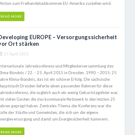
Motion zum Freihandelsabkommen EU-Amerika zustellen wird.
READ MORE
Developing EUROPE – Versorgungssicherheit
vor Ort stärken
27 April 2015
Internationale Jahreskonferenz und Mitgliederversammlung des
Klima-Bündnis / 22. - 25. April 2015 in Dresden. 1990 – 2015: 25
ahre Klima-Bündnis, das ist ein schöner Erfolg. Die sächsische
Hauptstadt Dresden lieferte einen passenden Rahmen für diese
Jahreskonferenz, die zugleich auch ein wenig Geburtstagsfeier war,
mit vielen Gästen die das kommunale Netzwerk in den letzten 25
Jahren geprägt haben. Zentrales Thema der Konferenz war die
Rolle der Städte und Gemeinden, die sich um die eigene
Energieversorgung und damit um Energiesicherheit kümmern.
READ MORE