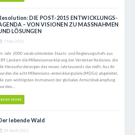
Resolution: DIE POST-2015 ENTWICKLUNGS-
AGENDA – VON VISIONEN ZU MASSNAHMEN
UND LÖSUNGEN
7 Mai 2015
Im Jahr 2000 verabschiedeten Staats- und Regierungschefs aus
189 Ländern die Millenniumserklärung der Vereinten Nationen, die
die Herausforderungen des neuen Jahrtausends darstellt. Aus ihr
wurden die acht Millenniums-entwicklungsziele (MDGs) abgeleitet,
die zum wichtigsten Instrument der globalen Armutsbekämpfung
wurden...
READ MORE
Der lebende Wald
29 April 2015