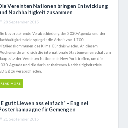
Die Vereinten Nationen bringen Entwicklung
und Nachhaltigkeit zusammen
28 September 2015
Die bevorstehende Verabschiedung der 2030-Agenda und der
achhaltigkeitsziele spiegelt die Arbeit von 1.700
Mitgliedskommunen des Klima-Bündnis wieder. An diesem
Wochenende wird sich die internationale Staatengemeinschaft am
Hauptsitz der Vereinten Nationen in New York treffen, um die
2030-Agenda und die darin enthaltenen Nachhaltigkeitsziele
(SDGs) zu verabschieden.
READ MORE
„E gutt Liewen ass einfach“ – Eng nei
Posterkampagne fir Gemengen
21 September 2015