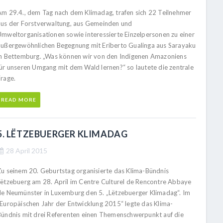
Am 29.4., dem Tag nach dem Klimadag, trafen sich 22 Teilnehmer
aus der Forstverwaltung, aus Gemeinden und
Umweltorganisationen sowie interessierte Einzelpersonen zu einer
außergewöhnlichen Begegnung mit Eriberto Gualinga aus Sarayaku
in Bettemburg. „Was können wir von den Indigenen Amazoniens
für unseren Umgang mit dem Wald lernen?“ so lautete die zentrale
Frage.
READ MORE
5. LËTZEBUERGER KLIMADAG
28 April 2015
Zu seinem 20. Geburtstag organisierte das Klima-Bündnis
Lëtzebuerg am 28. April im Centre Culturel de Rencontre Abbaye
de Neumünster in Luxemburg den 5. „Lëtzebuerger Klimadag“. Im
„Europäischen Jahr der Entwicklung 2015“ legte das Klima-
Bündnis mit drei Referenten einen Themenschwerpunkt auf die