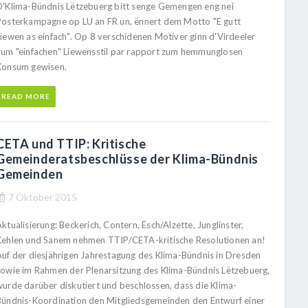
D'Klima-Bündnis Lëtzebuerg bitt senge Gemengen eng nei
Posterkampagne op LU an FR un, ënnert dem Motto "E gutt
Liewen as einfach". Op 8 verschidenen Motiver ginn d'Virdeeler
vum "einfachen" Liewensstil par rapport zum hemmunglosen
Konsum gewisen.
READ MORE
CETA und TTIP: Kritische
Gemeinderatsbeschlüsse der Klima-Bündnis
Gemeinden
7 Oktober 2015
ktualisierung: Beckerich, Contern, Esch/Alzette, Junglinster,
Kehlen und Sanem nehmen TTIP/CETA-kritische Resolutionen an!
Auf der diesjährigen Jahrestagung des Klima-Bündnis in Dresden
sowie im Rahmen der Plenarsitzung des Klima-Bündnis Lëtzebuerg,
wurde darüber diskutiert und beschlossen, dass die Klima-
Bündnis-Koordination den Mitgliedsgemeinden den Entwurf einer