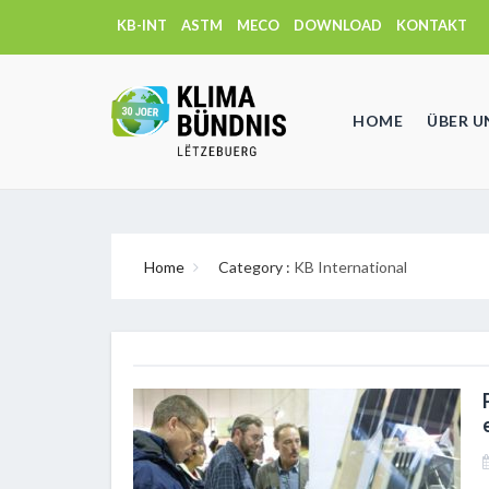
KB-INT
ASTM
MECO
DOWNLOAD
KONTAKT
HOME
ÜBER U
Home
Category :
KB International