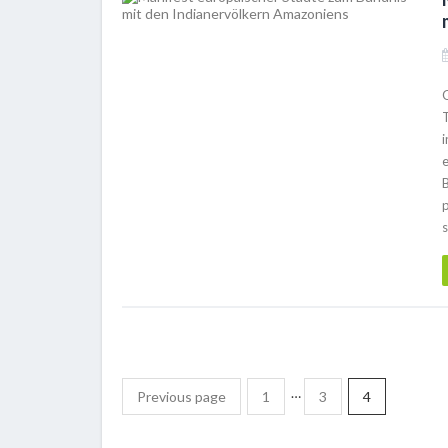
s
…
Previous page
1
3
4