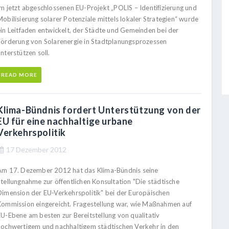
Im jetzt abgeschlossenen EU-Projekt „POLIS – Identifizierung und
obilisierung solarer Potenziale mittels lokaler Strategien“ wurde
ein Leitfaden entwickelt, der Städte und Gemeinden bei der
Förderung von Solarenergie in Stadtplanungsprozessen
nterstützen soll.
READ MORE
Klima-Bündnis fordert Unterstützung von der
EU für eine nachhaltige urbane
Verkehrspolitik
17 Dezember 2012
Am 17. Dezember 2012 hat das Klima-Bündnis seine
Stellungnahme zur öffentlichen Konsultation "Die städtische
Dimension der EU-Verkehrspolitik" bei der Europäischen
Kommission eingereicht. Fragestellung war, wie Maßnahmen auf
EU-Ebene am besten zur Bereitstellung von qualitativ
hochwertigem und nachhaltigem städtischen Verkehr in den