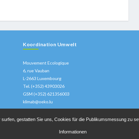
Koordination Umwelt
Mouvement Ecologique
6, rue Vauban
L-2663 Luxembourg
Tel. (+352) 43903026
GSM (+352) 621356003
klimab@oeko.lu
 surfen, gestatten Sie uns, Cookies für die Publikumsmessung zu s
Informationen
Copyrights 2018 All Rights Reserved
Klimabuendnis
|
Datenschutzhinweis