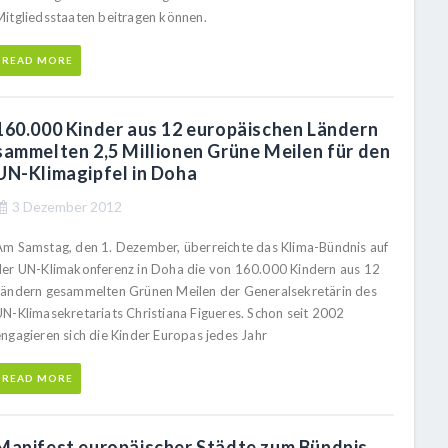
Mitgliedsstaaten beitragen können.
READ MORE
160.000 Kinder aus 12 europäischen Ländern
sammelten 2,5 Millionen Grüne Meilen für den
UN-Klimagipfel in Doha
3 Dezember 2012
Am Samstag, den 1. Dezember, überreichte das Klima-Bündnis auf
der UN-Klimakonferenz in Doha die von 160.000 Kindern aus 12
Ländern gesammelten Grünen Meilen der Generalsekretärin des
UN-Klimasekretariats Christiana Figueres. Schon seit 2002
engagieren sich die Kinder Europas jedes Jahr
READ MORE
Manifest europäischer Städte zum Bündnis