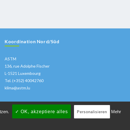
Koordination Nord/Süd
ASTM
136, rue Adolphe Fischer
L-1521 Luxembourg
Tel. (+352) 40042760
klima@astm.lu
etzen.
✓ OK, akzeptiere alles
Mehr
Personalisieren
e