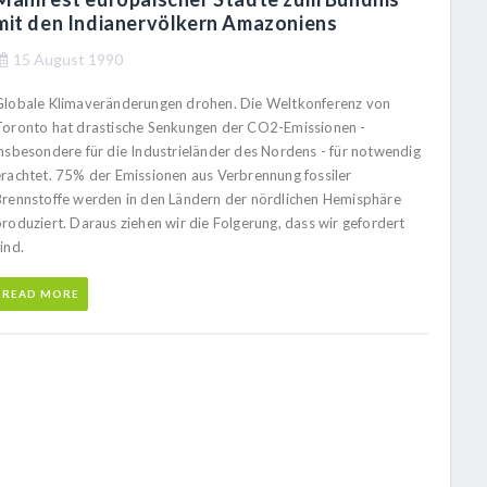
mit den Indianervölkern Amazoniens
15 August 1990
Globale Klimaveränderungen drohen. Die Weltkonferenz von
Toronto hat drastische Senkungen der CO2-Emissionen -
insbesondere für die Industrieländer des Nordens - für notwendig
erachtet. 75% der Emissionen aus Verbrennung fossiler
Brennstoffe werden in den Ländern der nördlichen Hemisphäre
produziert. Daraus ziehen wir die Folgerung, dass wir gefordert
ind.
READ MORE