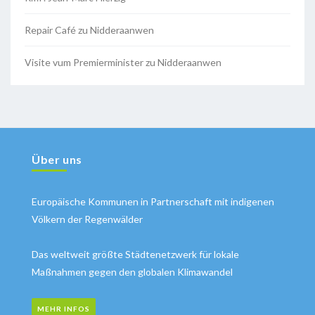
Repair Café zu Nidderaanwen
Visite vum Premierminister zu Nidderaanwen
Über uns
Europäische Kommunen in Partnerschaft mit indigenen
Völkern der Regenwälder
Das weltweit größte Städtenetzwerk für lokale
Maßnahmen gegen den globalen Klimawandel
MEHR INFOS