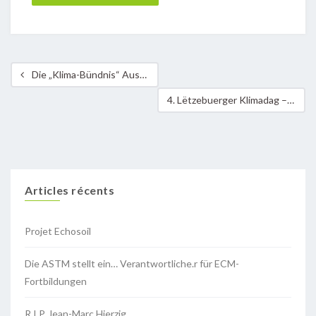
Die „Klima-Bündnis“ Ausstellungen
4. Lëtzebuerger Klimadag – 12. November 2012 in Düdelingen
Articles récents
Projet Echosoil
Die ASTM stellt ein… Verantwortliche.r für ECM-
Fortbildungen
R.I.P. Jean-Marc Hierzig