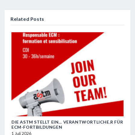
Related Posts
DIE ASTM STELLT EIN… VERANTWORTLICHE.R FÜR
R.I.
ECM-FORTBILDUNGEN
29 J
1 Juli 2026