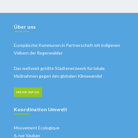
Über uns
Europäische Kommunen in Partnerschaft mit indigenen
Völkern der Regenwälder
Das weltweit größte Städtenetzwerk für lokale
Maßnahmen gegen den globalen Klimawandel
MEHR INFOS
Koordination Umwelt
Mouvement Ecologique
6, rue Vauban