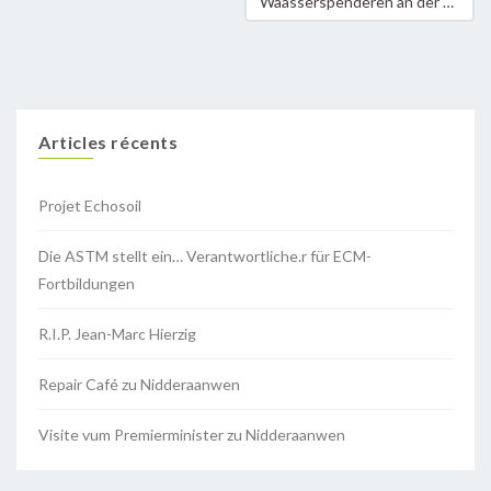
Waasserspenderen an der Gemeng Nidderaanwen
Articles récents
Projet Echosoil
Die ASTM stellt ein… Verantwortliche.r für ECM-
Fortbildungen
R.I.P. Jean-Marc Hierzig
Repair Café zu Nidderaanwen
Visite vum Premierminister zu Nidderaanwen