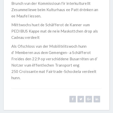
Brunch vun der Kommissioun fir interkulturellt
Zesummeliewe beim Kulturhaus ee Patt drénken an
ee Maufel iessen.
Mëttwochs huet de Schäfferot de Kanner vum
PEDIBUS Kappe mat de neie Maskottchen drop als
Cadeau verdeelt
Als Ofschloss vun der Mobilitéitswoch hunn
d’ Memberen aus dem Gemengen- a Schäfferot
Freides den 22.9 op verschiddene Busarrêten un d’
Notzer vum ëffentlechen Transport eng
250 Croissante mat Fairtrade-Schockela verdeelt
hunn.