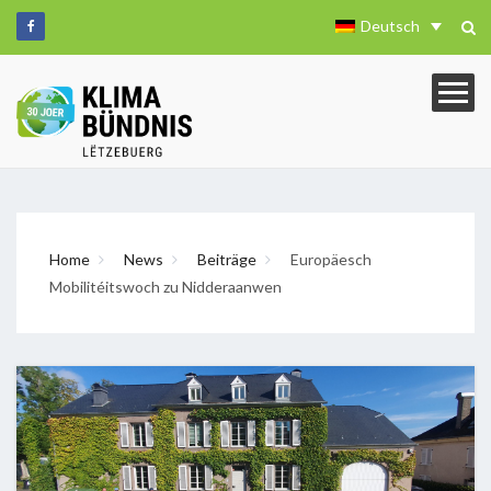
Deutsch
Home
News
Beiträge
Europäesch
Mobilitéitswoch zu Nidderaanwen