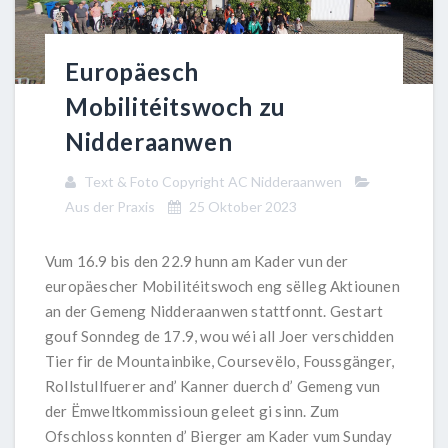
Europäesch
Mobilitéitswoch zu
Nidderaanwen
Text & Foto Copyright AC Nidderaanwen
Aus der Praxis
25 Oktober 2023
Vum 16.9 bis den 22.9 hunn am Kader vun der
europäescher Mobilitéitswoch eng sëlleg Aktiounen
an der Gemeng Nidderaanwen stattfonnt. Gestart
gouf Sonndeg de 17.9, wou wéi all Joer verschidden
Tier fir de Mountainbike, Coursevëlo, Foussgänger,
Rollstullfuerer and’ Kanner duerch d’ Gemeng vun
der Ëmweltkommissioun geleet gi sinn. Zum
Ofschloss konnten d’ Bierger am Kader vum Sunday