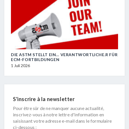
DIE ASTM STELLT EIN… VERANTWORTLICHE.R FÜR
R.I.
ECM-FORTBILDUNGEN
29 J
1 Juli 2026
S'inscrire à la newsletter
Pour être sûr de ne manquer aucune actualité,
inscrivez-vous à notre lettre d'information en
saisissant votre adresse e-mail dans le formulaire
ci-dessous :