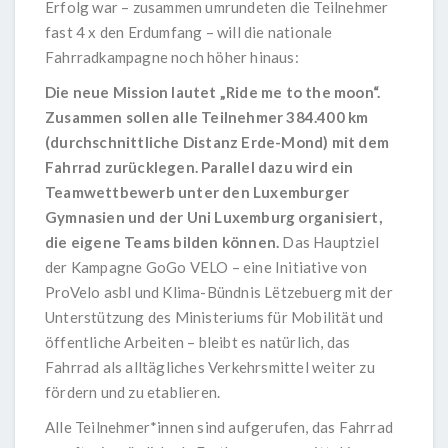
Erfolg war – zusammen umrundeten die Teilnehmer
fast 4 x den Erdumfang – will die nationale
Fahrradkampagne noch höher hinaus:
Die neue Mission lautet „Ride me to the moon“.
Zusammen sollen alle Teilnehmer 384.400 km
(durchschnittliche Distanz Erde-Mond) mit dem
Fahrrad zurücklegen. Parallel dazu wird ein
Teamwettbewerb unter den Luxemburger
Gymnasien und der Uni Luxemburg organisiert,
die eigene Teams bilden können.
Das Hauptziel
der Kampagne GoGo VELO – eine Initiative von
ProVelo asbl und Klima-Bündnis Lëtzebuerg mit der
Unterstützung des Ministeriums für Mobilität und
öffentliche Arbeiten – bleibt es natürlich, das
Fahrrad als alltägliches Verkehrsmittel weiter zu
fördern und zu etablieren.
Alle Teilnehmer*innen sind aufgerufen, das Fahrrad