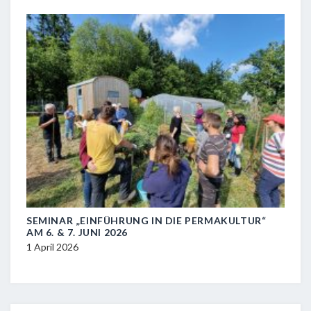
SEMINAR „EINFÜHRUNG IN DIE PERMAKULTUR“
IN 
AM 6. & 7. JUNI 2026
KLI
BÜN
1 April 2026
20 J