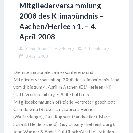
Mitgliederversammlung
2008 des Klimabündnis –
Aachen/Herleen 1. – 4.
April 2008
Klima-Bündnis Lëtzebuerg
Bettembourg
8 April 2008
Die internationale Jahreskonferenz und
Mitgliederversammlung 2008 des Klimabündnis fand
vom 1. bis zum 4. April in Aachen (D)/Herleen (Nl)
statt. Von luxemburger Seite hatten 6
Mitgliedskommunen offizielle Vertreter geschickt:
Camille Gira (Beckerich), Laurent Hennes
(Walferdange), Paul Ruppert (Sandweiler), Marc
Schank (Heiderscheid), Guy Urbany (Bettembourg),
Jean Wagner & André Pulli (Esch/Alzette). Mit den