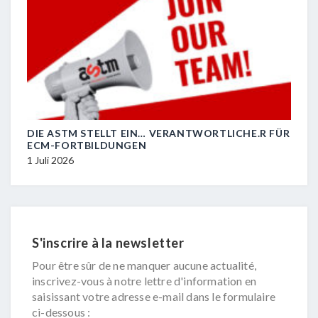
DIE ASTM STELLT EIN… VERANTWORTLICHE.R FÜR
R.I.
ECM-FORTBILDUNGEN
29 J
1 Juli 2026
S'inscrire à la newsletter
Pour être sûr de ne manquer aucune actualité,
inscrivez-vous à notre lettre d'information en
saisissant votre adresse e-mail dans le formulaire
ci-dessous :