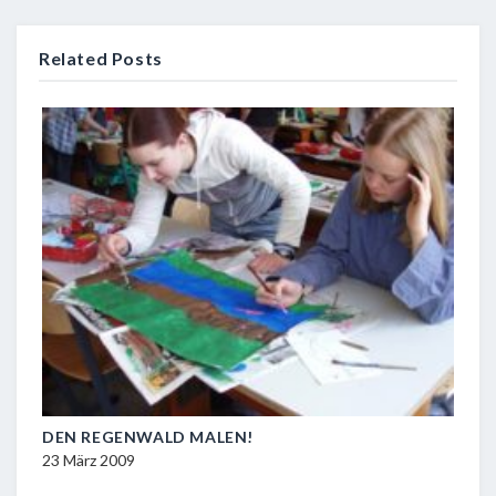
Related Posts
DEN REGENWALD MALEN!
LOR
AER
23 März 2009
17 J