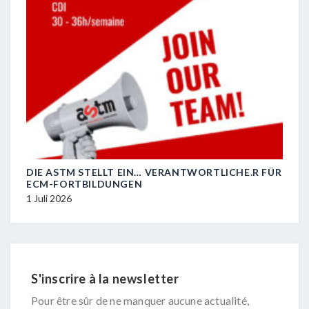
DIE ASTM STELLT EIN… VERANTWORTLICHE.R FÜR
R.I.
ECM-FORTBILDUNGEN
29 J
1 Juli 2026
S'inscrire à la newsletter
Pour être sûr de ne manquer aucune actualité,