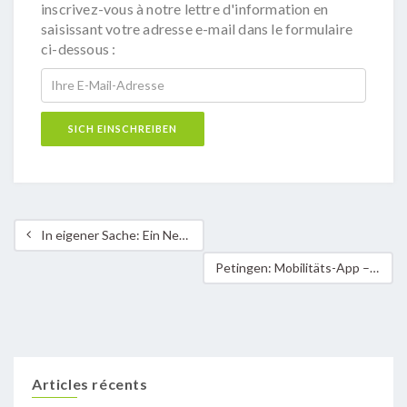
inscrivez-vous à notre lettre d'information en
saisissant votre adresse e-mail dans le formulaire
ci-dessous :
In eigener Sache: Ein Neustart für das Klima-Bündnis in Luxemburg – die Klima-Bündnis Lëtzebuerg ASBL
Petingen: Mobilitäts-App – Alles rund um Fortbewegung an einem Ort
Articles récents