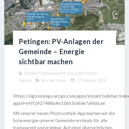
Petingen: PV-Anlagen der
Gemeinde – Energie
sichtbar machen
Service Environnement /copyright Photo
Sigcom
Aus der Praxis
17 Februar 2026
Https://sigcom.maps.arcgis.com/apps/instant/sidebar/inde
appid=e4ff2427488a4e31863ce6de7a466cae
Mit unserer neuen Photovoltaik-App machen wir die
Solarenergie unserer Gemeinde erstmals für alle
transparent und erlebbar. Auf einer übersichtlichen