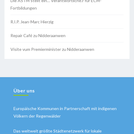
Die ASTM stellt ein… Verantwortliche.r für ECM-
Fortbildungen
R.I.P. Jean-Marc Hierzig
Repair Café zu Nidderaanwen
Visite vum Premierminister zu Nidderaanwen
Über uns
Europäische Kommunen in Partnerschaft mit indigenen
Völkern der Regenwälder
Das weltweit größte Städtenetzwerk für lokale