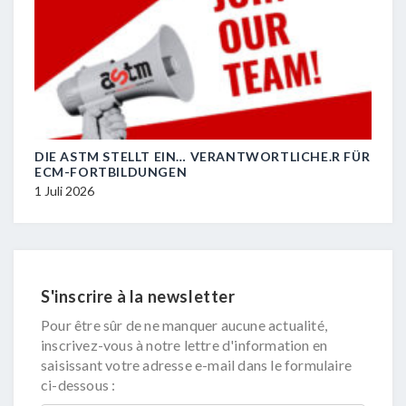
DIE ASTM STELLT EIN… VERANTWORTLICHE.R FÜR
R.I.
ECM-FORTBILDUNGEN
29 J
1 Juli 2026
S'inscrire à la newsletter
Pour être sûr de ne manquer aucune actualité,
inscrivez-vous à notre lettre d'information en
saisissant votre adresse e-mail dans le formulaire
ci-dessous :