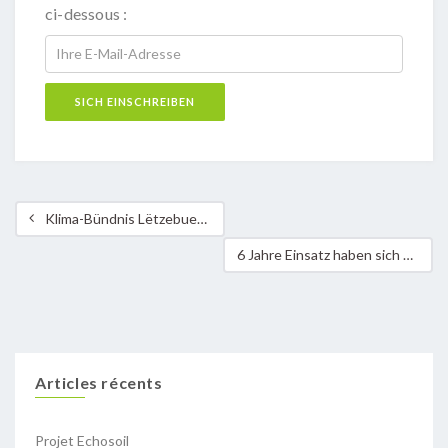
ci-dessous :
Klima-Bündnis Lëtzebuerg begrüßt ausdrücklich die Ratifizierung der ILO-Konvention 169!
6 Jahre Einsatz haben sich gelohnt: das KB-Lëtzebuerg begrüßt die Ratifizierung der ILO-Konvention 169
Articles récents
Projet Echosoil