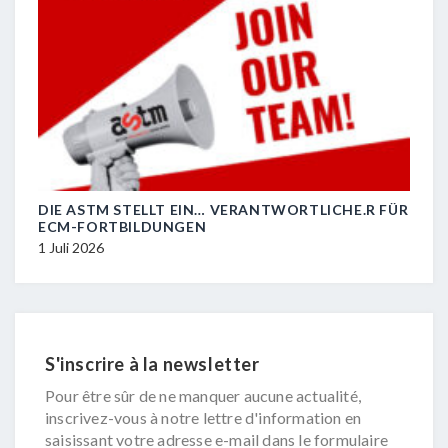
DIE ASTM STELLT EIN… VERANTWORTLICHE.R FÜR
R.I.
ECM-FORTBILDUNGEN
29 J
1 Juli 2026
S'inscrire à la newsletter
Pour être sûr de ne manquer aucune actualité,
inscrivez-vous à notre lettre d'information en
saisissant votre adresse e-mail dans le formulaire