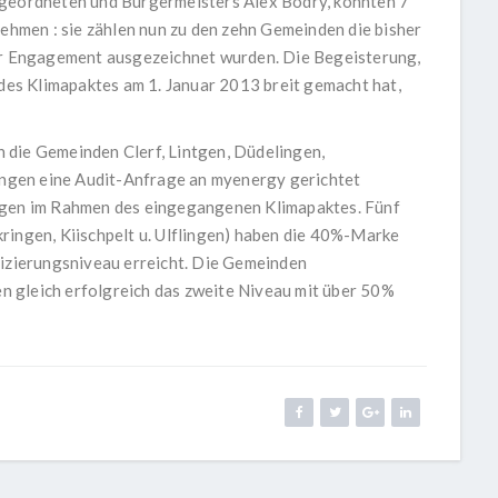
bgeordneten und Bürgermeisters Alex Bodry, konnten 7
men : sie zählen nun zu den zehn Gemeinden die bisher
ihr Engagement ausgezeichnet wurden. Die Begeisterung,
 des Klimapaktes am 1. Januar 2013 breit gemacht hat,
 die Gemeinden Clerf, Lintgen, Düdelingen,
lingen eine Audit-Anfrage an myenergy gerichtet
ungen im Rahmen des eingegangenen Klimapaktes. Fünf
ringen, Kiischpelt u. Ulflingen) haben die 40%-Marke
fizierungsniveau erreicht. Die Gemeinden
 gleich erfolgreich das zweite Niveau mit über 50%