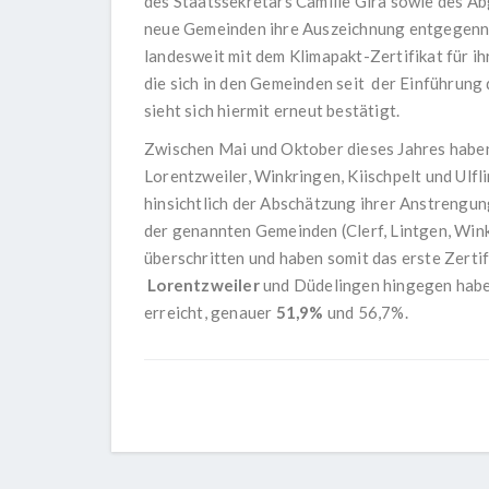
des Staatssekretärs Camille Gira sowie des A
neue Gemeinden ihre Auszeichnung entgegenneh
landesweit mit dem Klimapakt-Zertifikat für 
die sich in den Gemeinden seit der Einführung
sieht sich hiermit erneut bestätigt.
Zwischen Mai und Oktober dieses Jahres haben
Lorentzweiler, Winkringen, Kiischpelt und Ulf
hinsichtlich der Abschätzung ihrer Anstreng
der genannten Gemeinden (Clerf, Lintgen, Wink
überschritten und haben somit das erste Zerti
Lorentzweiler
und Düdelingen hingegen haben
erreicht, genauer
51,9%
und 56,7%.