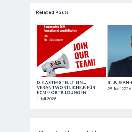
Related Posts
OIL
DIE ASTM STELLT EIN…
R.I.P. JEA
VERANTWORTLICHE.R FÜR
29 Juni 2026
ECM-FORTBILDUNGEN
1 Juli 2026