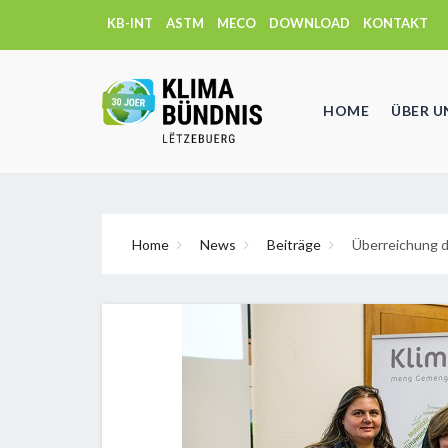
KB-INT
ASTM
MECO
DOWNLOAD
KONTAKT
HOME
ÜBER U
Home
News
Beiträge
Überreichung d