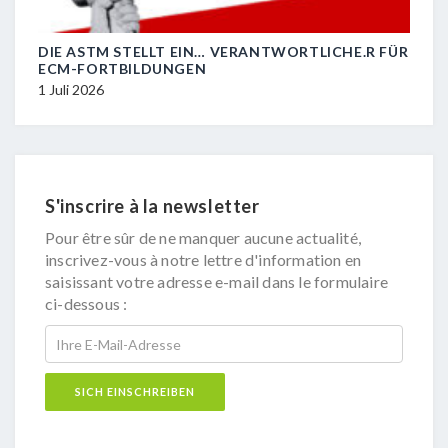
DIE ASTM STELLT EIN… VERANTWORTLICHE.R FÜR
R.I.
ECM-FORTBILDUNGEN
29 J
1 Juli 2026
S'inscrire à la newsletter
Pour être sûr de ne manquer aucune actualité,
inscrivez-vous à notre lettre d'information en
saisissant votre adresse e-mail dans le formulaire
ci-dessous :