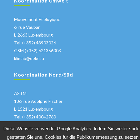
Koordination Umwelt
Mouvement Ecologique
6, rue Vauban
L-2663 Luxembourg
Tel. (+352) 43903026
GSM (+352) 621356003
klimab@oeko.lu
Koordination Nord/Süd
ASTM
136, rue Adolphe Fischer
L-1521 Luxembourg
Tel. (+352) 40042760
klima@astm.lu
Diese Website verwendet Google Analytics. Indem Sie weiter surfe
gestatten Sie uns, Cookies für die Publikumsmessung zu setzen.