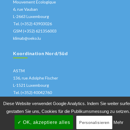
Mouvement Ecologique
6, rue Vauban
L-2663 Luxembourg
Tel. (+352) 43903026
GSM (+352) 621356003
klimab@oeko.lu
Koordination Nord/Süd
ASTM
136, rue Adolphe Fischer
L-1521 Luxembourg
Tel. (+352) 40042760
klima@astm.lu
Diese Website verwendet Google Analytics. Indem Sie weiter surfe
gestatten Sie uns, Cookies für die Publikumsmessung zu setzen.
✓ OK, akzeptiere alles
Mehr
Personalisieren
Copyrights 2018 All Rights Reserved
Klimabuendnis
|