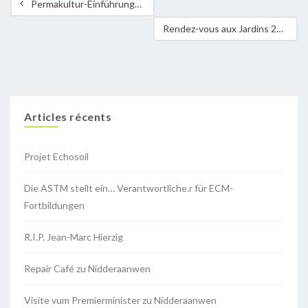
Permakultur-Einführungskurse
Rendez-vous aux Jardins 2021 – „Porte ouverte“ am Gemeinschaftsgaart zu Hënsdref 04.06.-06.06.
Articles récents
Projet Echosoil
Die ASTM stellt ein… Verantwortliche.r für ECM-
Fortbildungen
R.I.P. Jean-Marc Hierzig
Repair Café zu Nidderaanwen
Visite vum Premierminister zu Nidderaanwen