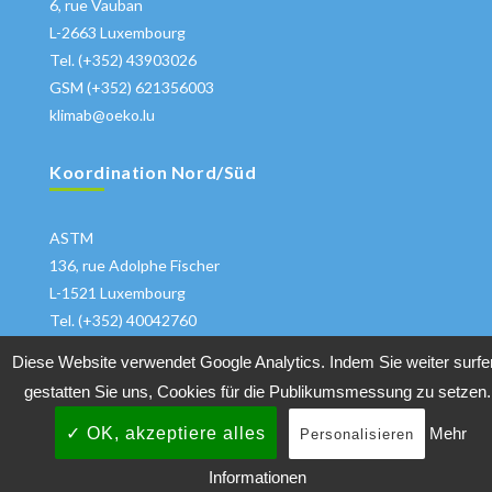
6, rue Vauban
L-2663 Luxembourg
Tel. (+352) 43903026
GSM (+352) 621356003
klimab@oeko.lu
Koordination Nord/Süd
ASTM
136, rue Adolphe Fischer
L-1521 Luxembourg
Tel. (+352) 40042760
klima@astm.lu
Diese Website verwendet Google Analytics. Indem Sie weiter surfe
gestatten Sie uns, Cookies für die Publikumsmessung zu setzen.
✓ OK, akzeptiere alles
Mehr
Personalisieren
Copyrights 2018 All Rights Reserved
Klimabuendnis
|
Informationen
Datenschutzhinweise