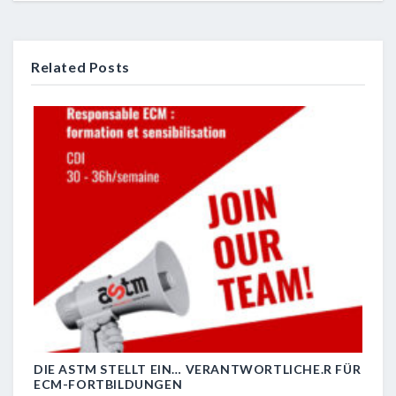
Related Posts
DIE ASTM STELLT EIN… VERANTWORTLICHE.R FÜR
R.I.
ECM-FORTBILDUNGEN
29 J