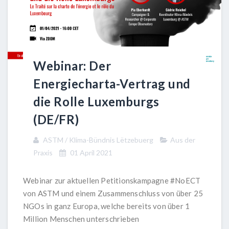
Webinar: Der
Energiecharta-Vertrag und
die Rolle Luxemburgs
(DE/FR)
ASTM / Klima-Bündnis Lëtzebuerg
Aus der
Praxis
01 April 2021
Webinar zur aktuellen Petitionskampagne #NoECT
von
ASTM
und einem Zusammenschluss von über 25
NGOs in ganz Europa, welche bereits von über 1
Million Menschen unterschrieben