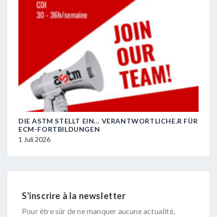
DIE ASTM STELLT EIN… VERANTWORTLICHE.R FÜR
R.I.
ECM-FORTBILDUNGEN
29 J
1 Juli 2026
S'inscrire à la newsletter
Pour être sûr de ne manquer aucune actualité,