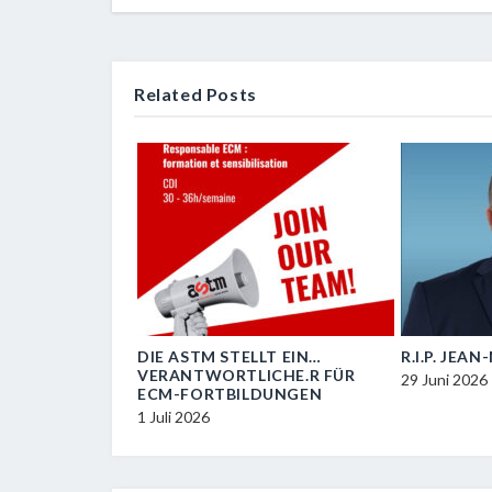
Related Posts
OIL
DIE ASTM STELLT EIN…
R.I.P. JEA
VERANTWORTLICHE.R FÜR
29 Juni 2026
ECM-FORTBILDUNGEN
1 Juli 2026