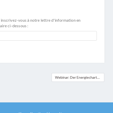
 inscrivez-vous à notre lettre d'information en
aire ci-dessous :
Webinar: Der Energiecharta-Vertrag und die Rolle Luxemburgs (DE/FR)