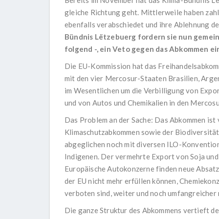
Bereits im November hat das Klima-Bündnis Lët
gleiche Richtung geht. Mittlerweile haben za
ebenfalls verabschiedet und ihre Ablehnung 
Bündnis Lëtzebuerg fordern sie nun gemein
folgend -, ein Veto gegen das Abkommen ei
Die EU-Kommission hat das Freihandelsabkom
mit den vier Mercosur-Staaten Brasilien, Arge
im Wesentlichen um die Verbilligung von Expor
und von Autos und Chemikalien in den Mercosur
Das Problem an der Sache: Das Abkommen ist v
Klimaschutzabkommen sowie der Biodiversität
abgeglichen noch mit diversen ILO-Konventio
Indigenen. Der vermehrte Export von Soja und
Europäische Autokonzerne finden neue Absatz
der EU nicht mehr erfüllen können, Chemiekonz
verboten sind, weiter und noch umfangreicher
Die ganze Struktur des Abkommens vertieft d