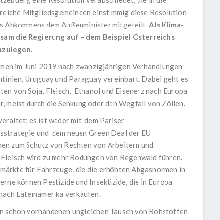
zebuerg eine Resolution verabschiedet, die in die
hlreiche Mitgliedsgemeinden einstimmig diese Resolution
des Abkommens dem Außenminister mitgeteilt.
Als Klima-
sam die Regierung auf – dem Beispiel Österreichs
nzulegen.
men im Juni 2019 nach zwanzigjährigen Verhandlungen
ntinien, Uruguay und Paraguay vereinbart. Dabei geht es
ten von Soja, Fleisch, Ethanol und Eisenerz nach Europa
, meist durch die Senkung oder den Wegfall von Zöllen.
eraltet; es ist weder mit dem Pariser
sstrategie und dem neuen Green Deal der EU
nen zum Schutz von Rechten von Arbeitern und
 Fleisch wird zu mehr Rodungen von Regenwald führen.
märkte für Fahrzeuge, die die erhöhten Abgasnormen in
erne können Pestizide und Insektizide, die in Europa
 nach Lateinamerika verkaufen.
en schon vorhandenen ungleichen Tausch von Rohstoffen