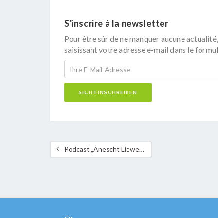
S'inscrire à la newsletter
Pour être sûr de ne manquer aucune actualité,
saisissant votre adresse e-mail dans le formul
Podcast „Anescht Liewen“: Interview mam Ivonne Yanez vun Acción Ecológica am Ecuador