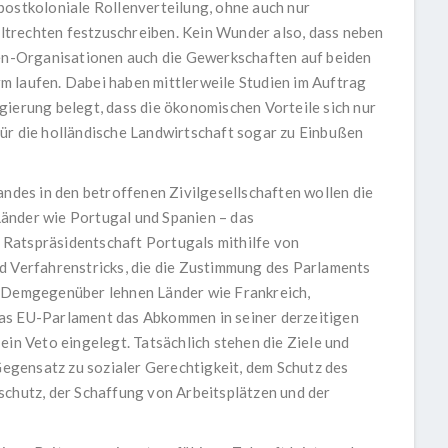
postkoloniale Rollenverteilung, ohne auch nur
trechten festzuschreiben. Kein Wunder also, dass neben
n-Organisationen auch die Gewerkschaften auf beiden
m laufen. Dabei haben mittlerweile Studien im Auftrag
gierung belegt, dass die ökonomischen Vorteile sich nur
ür die holländische Landwirtschaft sogar zu Einbußen
es in den betroffenen Zivilgesellschaften wollen die
änder wie Portugal und Spanien – das
Ratspräsidentschaft Portugals mithilfe von
d Verfahrenstricks, die die Zustimmung des Parlaments
. Demgegenüber lehnen Länder wie Frankreich,
as EU-Parlament das Abkommen in seiner derzeitigen
ein Veto eingelegt. Tatsächlich stehen die Ziele und
gensatz zu sozialer Gerechtigkeit, dem Schutz des
schutz, der Schaffung von Arbeitsplätzen und der