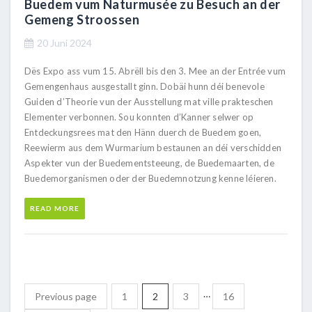
Buedem vum Naturmusée zu Besuch an der
Gemeng Stroossen
20 Juni 2024
Dës Expo ass vum 15. Abrëll bis den 3. Mee an der Entrée vum
Gemengenhaus ausgestallt ginn. Dobäi hunn déi benevole
Guiden d’Theorie vun der Ausstellung mat ville prakteschen
Elementer verbonnen. Sou konnten d’Kanner selwer op
Entdeckungsrees mat den Hänn duerch de Buedem goen,
Reewierm aus dem Wurmarium bestaunen an déi verschidden
Aspekter vun der Buedementsteeung, de Buedemaarten, de
Buedemorganismen oder der Buedemnotzung kenne léieren.
READ MORE
…
Previous page
1
2
3
16