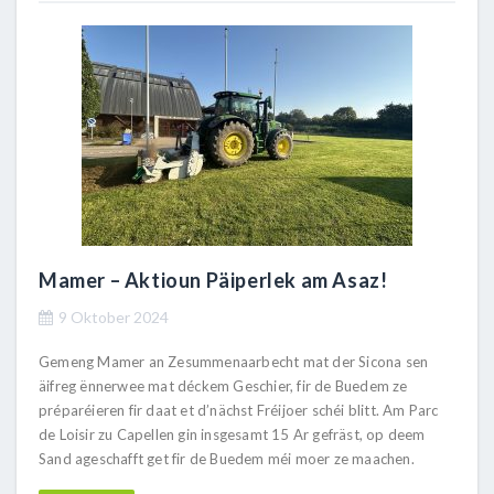
Mamer – Aktioun Päiperlek am Asaz!
9 Oktober 2024
Gemeng Mamer an Zesummenaarbecht mat der Sicona sen
äifreg ënnerwee mat déckem Geschier, fir de Buedem ze
préparéieren fir daat et d’nächst Fréijoer schéi blitt. Am Parc
de Loisir zu Capellen gin insgesamt 15 Ar gefräst, op deem
Sand ageschafft get fir de Buedem méi moer ze maachen.