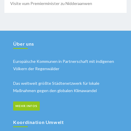
Visite vum Premierminister zu Nidderaanwen
Über uns
Europäische Kommunen in Partnerschaft mit indigenen
Völkern der Regenwälder
Das weltweit größte Städtenetzwerk für lokale
Maßnahmen gegen den globalen Klimawandel
MEHR INFOS
Koordination Umwelt