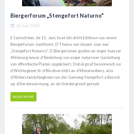
Biergerforum „Stengefort Naturno“
20 Juni 2024
E Samschden, de 15. Juni, huet déi drëtt Editioun vun eisem
Biergerforum stattfonnt. D’Thema vun dësem Joer war
„Stengefort Naturno“. D’Bierger.innen goufen an enger kuerzer
Aféierung iwwer d’Bedeitung vun enger naturnoer Gestaltung
vun ëffentleche Plazen opgekläert. Dobäi gouf besonnesch op
d’Wichtegkeet fir d’Biodiversitéit an d’Klimaresilienz, also
d’Widerstandsfäegkeet vun der Gemeng Stengefort a Bezuch
op d’Äerderwärmung, an de Vierdergrond gestalt.
READ MORE