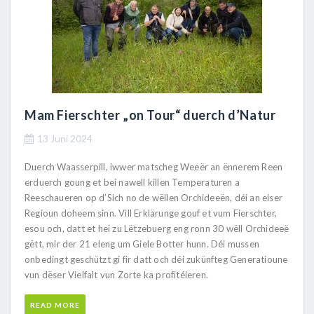
Mam Fierschter „on Tour“ duerch d’Natur
13 Juni 2024
Duerch Waasserpill, iwwer matscheg Weeër an ënnerem Reen
erduerch goung et bei nawell killen Temperaturen a
Reeschaueren op d’Sich no de wëllen Orchideeën, déi an eiser
Regioun doheem sinn. Vill Erklärunge gouf et vum Fierschter,
esou och, datt et hei zu Lëtzebuerg eng ronn 30 wëll Orchideeë
gëtt, mir der 21 eleng um Giele Botter hunn. Déi mussen
onbedingt geschützt gi fir datt och déi zukünfteg Generatioune
vun dëser Vielfalt vun Zorte ka profitéieren.
READ MORE