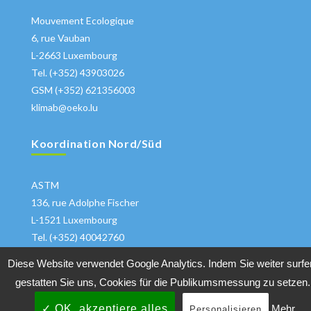
Mouvement Ecologique
6, rue Vauban
L-2663 Luxembourg
Tel. (+352) 43903026
GSM (+352) 621356003
klimab@oeko.lu
Koordination Nord/Süd
ASTM
136, rue Adolphe Fischer
L-1521 Luxembourg
Tel. (+352) 40042760
klima@astm.lu
Diese Website verwendet Google Analytics. Indem Sie weiter surfe
gestatten Sie uns, Cookies für die Publikumsmessung zu setzen.
✓ OK, akzeptiere alles
Mehr
Personalisieren