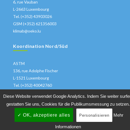
6, rue Vauban
L-2663 Luxembourg
Tel. (+352) 43903026
GSM (+352) 621356003
klimab@oeko.lu
Koordination Nord/Süd
ASTM
136, rue Adolphe Fischer
L-1521 Luxembourg
Tel. (+352) 40042760
klima@astm.lu
Diese Website verwendet Google Analytics. Indem Sie weiter surfe
gestatten Sie uns, Cookies für die Publikumsmessung zu setzen.
✓ OK, akzeptiere alles
Mehr
Personalisieren
Copyrights 2018 All Rights Reserved
Klimabuendnis
|
Informationen
Datenschutzhinweise