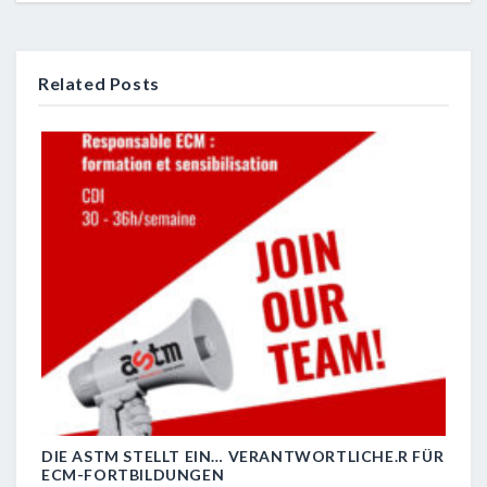
Related Posts
DIE ASTM STELLT EIN… VERANTWORTLICHE.R FÜR
R.I.
ECM-FORTBILDUNGEN
29 J