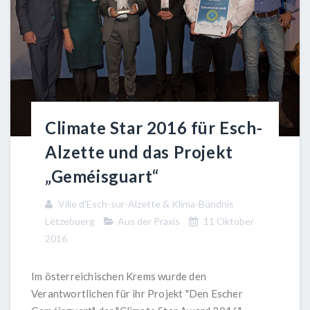
Climate Star 2016 für Esch-
Alzette und das Projekt
„Geméisguart“
Ville d'Esch-sur-Alzette & Klima-Bündnis
Lëtzebuerg
Aus der Praxis
11 Oktober
2016
Im österreichischen Krems wurde den
Verantwortlichen für ihr Projekt "Den Escher