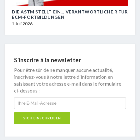
DIE ASTM STELLT EIN… VERANTWORTLICHE.R FÜR
R.I.
ECM-FORTBILDUNGEN
29 J
1 Juli 2026
S'inscrire à la newsletter
Pour être sûr de ne manquer aucune actualité,
inscrivez-vous à notre lettre d'information en
saisissant votre adresse e-mail dans le formulaire
ci-dessous :