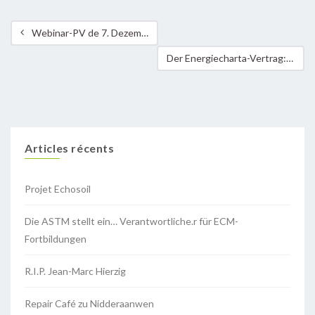
Webinar-PV de 7. Dezember 2020 zu Réiser
Der Energiecharta-Vertrag: eine Geißel für die Energiewende und eine Bedrohung für die Länder des Globalen Südens!
Articles récents
Projet Echosoil
Die ASTM stellt ein… Verantwortliche.r für ECM-
Fortbildungen
R.I.P. Jean-Marc Hierzig
Repair Café zu Nidderaanwen