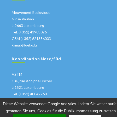
Mouvement Ecologique
6, rue Vauban
L-2663 Luxembourg
Tel. (+352) 43903026
GSM (+352) 621356003
klimab@oeko.lu
Koordination Nord/Süd
ASTM
136, rue Adolphe Fischer
L-1521 Luxembourg
Tel. (+352) 40042760
klima@astm.lu
Diese Website verwendet Google Analytics. Indem Sie weiter surfe
gestatten Sie uns, Cookies für die Publikumsmessung zu setzen.