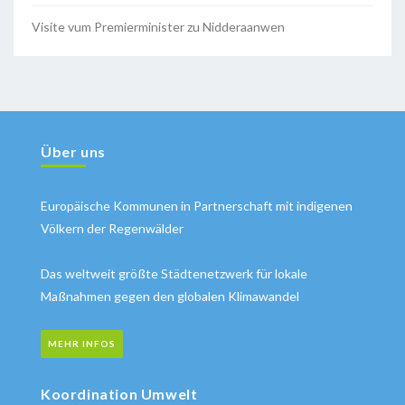
Visite vum Premierminister zu Nidderaanwen
Über uns
Europäische Kommunen in Partnerschaft mit indigenen
Völkern der Regenwälder
Das weltweit größte Städtenetzwerk für lokale
Maßnahmen gegen den globalen Klimawandel
MEHR INFOS
Koordination Umwelt