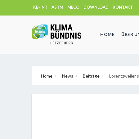
KB-INT
ASTM
MECO
DOWNLOAD
KONTAKT
HOME
ÜBER U
Home
News
Beiträge
Lorentzweiler s