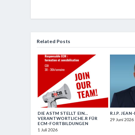
Related Posts
OIL
DIE ASTM STELLT EIN…
R.I.P. JEA
VERANTWORTLICHE.R FÜR
29 Juni 2026
ECM-FORTBILDUNGEN
1 Juli 2026