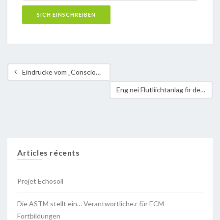
Eindrücke vom „Conscious City Walk Luxembourg“
Eng nei Flutliichtanlag fir de Futtballsterrain zu Minsbech
Articles récents
Projet Echosoil
Die ASTM stellt ein… Verantwortliche.r für ECM-
Fortbildungen