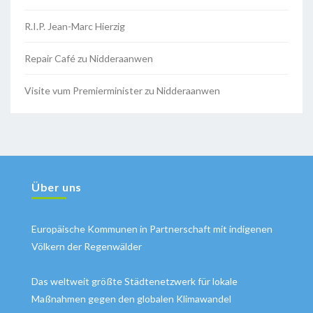
R.I.P. Jean-Marc Hierzig
Repair Café zu Nidderaanwen
Visite vum Premierminister zu Nidderaanwen
Über uns
Europäische Kommunen in Partnerschaft mit indigenen
Völkern der Regenwälder
Das weltweit größte Städtenetzwerk für lokale
Maßnahmen gegen den globalen Klimawandel