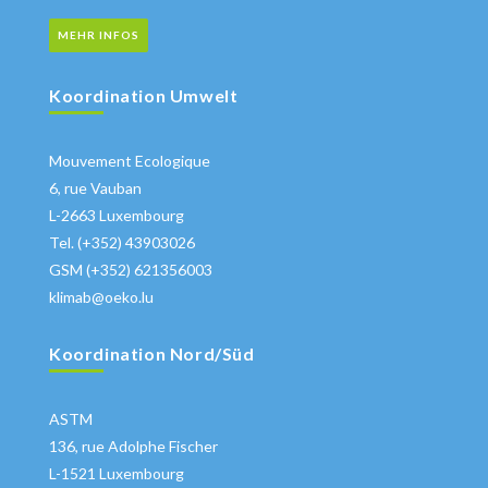
MEHR INFOS
Koordination Umwelt
Mouvement Ecologique
6, rue Vauban
L-2663 Luxembourg
Tel. (+352) 43903026
GSM (+352) 621356003
klimab@oeko.lu
Koordination Nord/Süd
ASTM
136, rue Adolphe Fischer
L-1521 Luxembourg