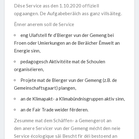
Dëse Service ass den 1.10.2020 offiziell
opgaangen. De Aufgabeberäich ass ganz villsäiteg.
Ënner anerem soll de Service
eng Ulafstell fir d’Bierger vun der Gemeng bei
Froen oder Umierkungen an de Beräicher Ëmwelt an
Energie sinn,
pedagogesch Aktivitéite mat de Schoulen
organiséieren,
Projete mat de Bierger vun der Gemeng (z.B. de
Gemeinschaftsgaart) plangen,
an de Klimapakt- a Klimabündnisgruppen aktiv sinn,
an de Fair Trade weider fërderen.
Zesumme mat dem Schäffen- a Gemengerot an
den anere Servicer vun der Gemeng mécht den neie
Service écologique säi Bescht fir déi bestoend an