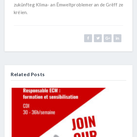
zukünfteg Klima- an Ëmweltproblemer an de Grëff ze
kréien.
Related Posts