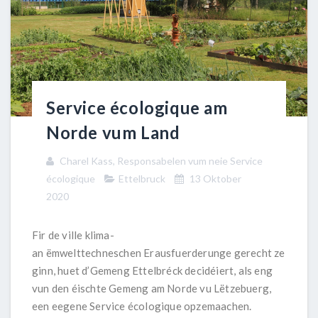
Service écologique am
Norde vum Land
Charel Kass, Responsabelen vum neie Service
écologique
Ettelbruck
13 Oktober
2020
Fir de ville klima-
an ëmwelttechneschen Erausfuerderunge gerecht ze
ginn, huet d’Gemeng Ettelbréck decidéiert, als eng
vun den éischte Gemeng am Norde vu Lëtzebuerg,
een eegene Service écologique opzemaachen.