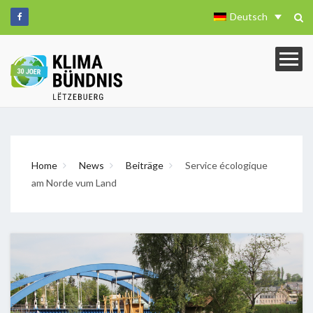
Deutsch
Home
News
Beiträge
Service écologique
am Norde vum Land