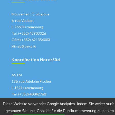
Mouvement Ecologique
6, rue Vauban
L-2663 Luxembourg
Tel. (+352) 43903026
GSM (+352) 621356003
klimab@oeko.lu
Koordination Nord/Süd
ASTM
136, rue Adolphe Fischer
L-1521 Luxembourg
Tel. (+352) 40042760
klima@astm.lu
Diese Website verwendet Google Analytics. Indem Sie weiter surfe
gestatten Sie uns, Cookies für die Publikumsmessung zu setzen.