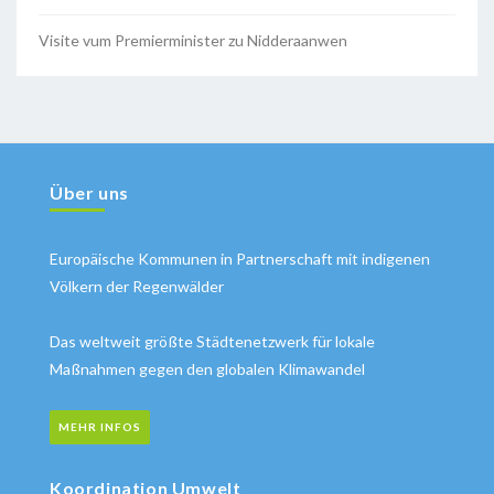
Visite vum Premierminister zu Nidderaanwen
Über uns
Europäische Kommunen in Partnerschaft mit indigenen
Völkern der Regenwälder
Das weltweit größte Städtenetzwerk für lokale
Maßnahmen gegen den globalen Klimawandel
MEHR INFOS
Koordination Umwelt