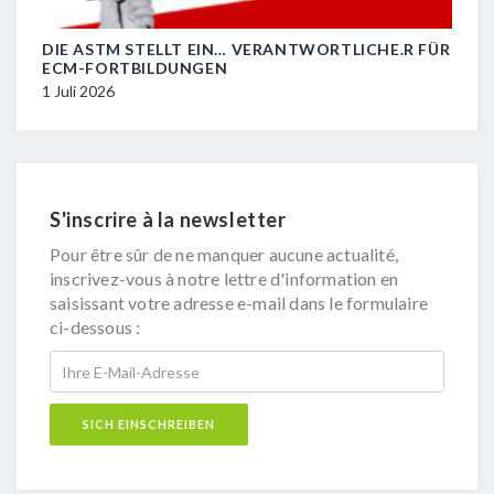
DIE ASTM STELLT EIN… VERANTWORTLICHE.R FÜR
R.I.
ECM-FORTBILDUNGEN
29 J
1 Juli 2026
S'inscrire à la newsletter
Pour être sûr de ne manquer aucune actualité,
inscrivez-vous à notre lettre d'information en
saisissant votre adresse e-mail dans le formulaire
ci-dessous :