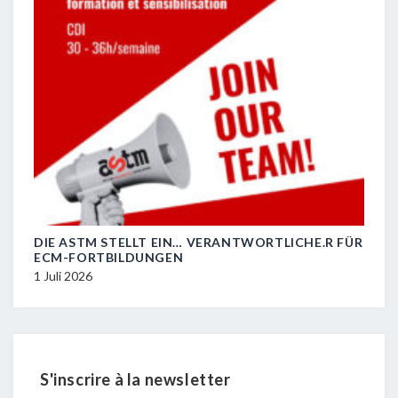
DIE ASTM STELLT EIN… VERANTWORTLICHE.R FÜR
R.I.
ECM-FORTBILDUNGEN
29 J
1 Juli 2026
S'inscrire à la newsletter