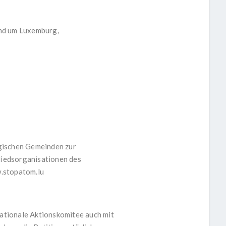
nd um Luxemburg,
urgischen Gemeinden zur
gliedsorganisationen des
.stopatom.lu
tionale Aktionskomitee auch mit