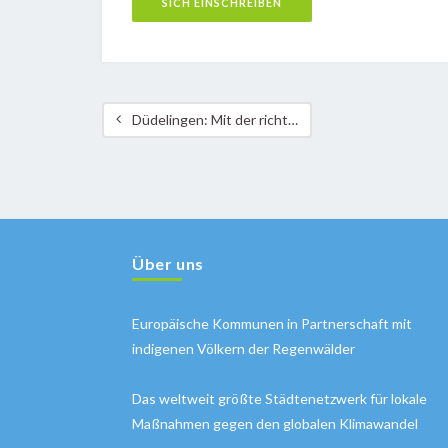
Düdelingen: Mit der richtigen Einstellung zu mehr Energieeffizienz
Über uns
Europäische Kommunen in Partnerschaft mit
indigenen Völkern der Regenwälder
Das weltweit größte Städtenetzwerk für lokale
Maßnahmen gegen den globalen Klimawandel