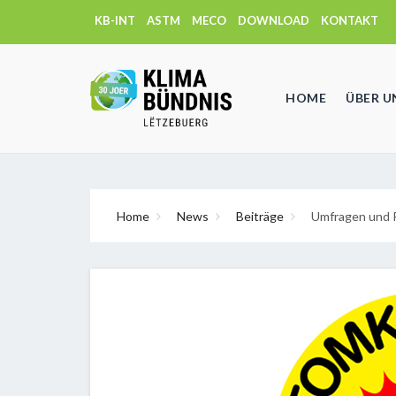
KB-INT
ASTM
MECO
DOWNLOAD
KONTAKT
HOME
ÜBER U
Home
News
Beiträge
Umfragen und P