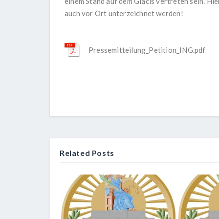
einem Stand auf dem Glacis vertreten sein. Hier
auch vor Ort unterzeichnet werden!
Pressemitteilung_Petition_ING.pdf
Related Posts