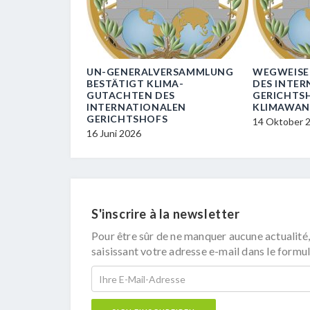
LT EIN…
UN-GENERALVERSAMMLUNG
WEGWEISE
CHE.R FÜR
BESTÄTIGT KLIMA-
DES INTE
DUNGEN
GUTACHTEN DES
GERICHTS
INTERNATIONALEN
KLIMAWAN
GERICHTSHOFS
14 Oktober 
16 Juni 2026
S'inscrire à la newsletter
Pour être sûr de ne manquer aucune actualité,
saisissant votre adresse e-mail dans le formul